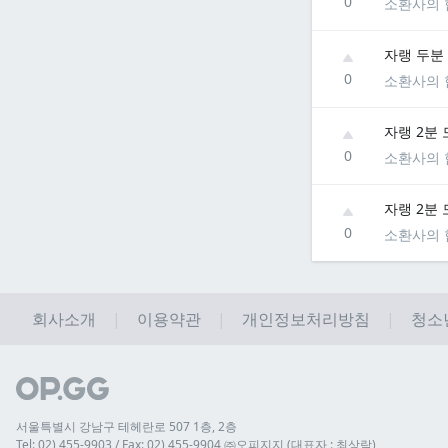
0
소환사의 
자랭 두분
0
소환사의 
자랭 2분 
0
소환사의 
자랭 2분 
0
소환사의 
회사소개
이용약관
개인정보처리방침
청소
서울특별시 강남구 테헤란로 507 1층, 2층
Tel: 02) 455-9903 / Fax: 02) 455-9904 ㈜오피지지 (대표자 : 최상락)