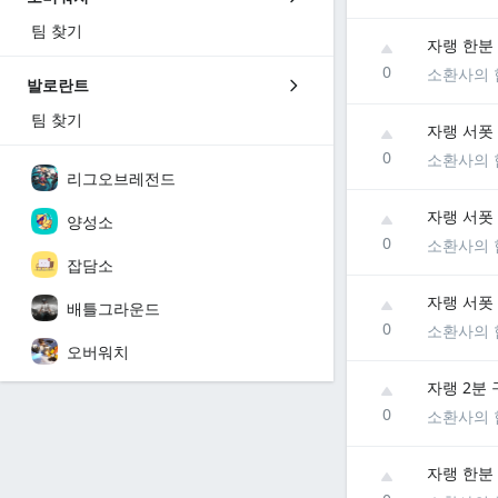
팀 찾기
자랭 한분
0
소환사의 
발로란트
팀 찾기
자랭 서폿 
0
소환사의 
리그오브레전드
자랭 서폿
양성소
0
소환사의 
잡담소
자랭 서폿 한
배틀그라운드
0
소환사의 
오버워치
자랭 2분
0
소환사의 
자랭 한분 