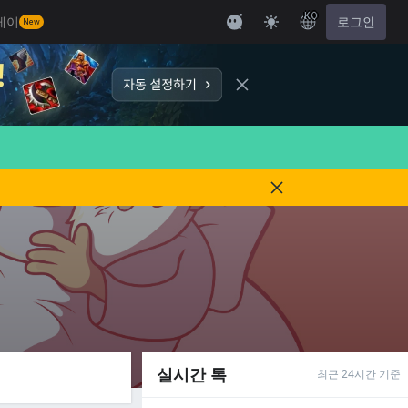
KO
레이
로그인
New
실시간 톡
최근 24시간 기준