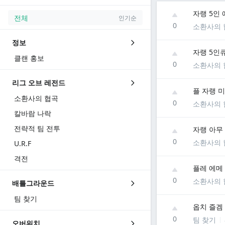
자랭 5인
전체
인기순
0
소환사의 
정보
자랭 5인
클랜 홍보
0
소환사의 
리그 오브 레전드
플 자랭 
소환사의 협곡
0
소환사의 
칼바람 나락
전략적 팀 전투
자랭 아무 라
0
소환사의 
U.R.F
격전
플레 에메 
0
소환사의 
배틀그라운드
팀 찾기
옵치 즐겜
0
팀 찾기
오버워치