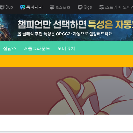
Duo
톡피지지
e스포츠
Gigs
스트리머 오버
잡담소
배틀그라운드
오버워치