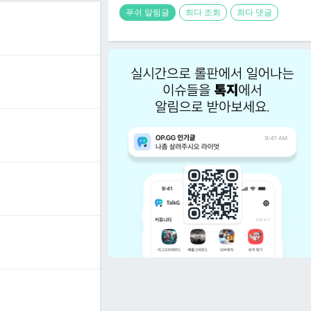
푸쉬 알림글
최다 조회
최다 댓글