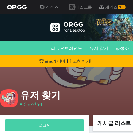
전적
데스크톱
게임즈
New
리그오브레전드
유저 찾기
양성소
🏆 프로게이머 1:1 코칭 받기!
유저 찾기
온라인 94
게시글 리스트
로그인