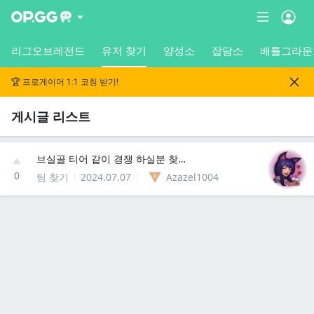
리그오브레전드
유저 찾기
양성소
잡담소
배틀그라운
🏆 프로게이머 1:1 코칭 받기!
게시글 리스트
브실골 티어 같이 경쟁 하실분 찾아요
0
팀 찾기
2024.07.07
Azazel1004