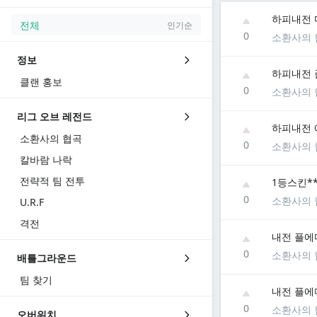
하피내전 
전체
인기순
0
소환사의 
정보
하피내전 
클랜 홍보
0
소환사의 
리그 오브 레전드
하피내전 
소환사의 협곡
0
소환사의 
칼바람 나락
전략적 팀 전투
1등스킨*
0
소환사의 
U.R.F
격전
내전 플에
0
소환사의 
배틀그라운드
팀 찾기
내전 플에
0
소환사의 
오버워치