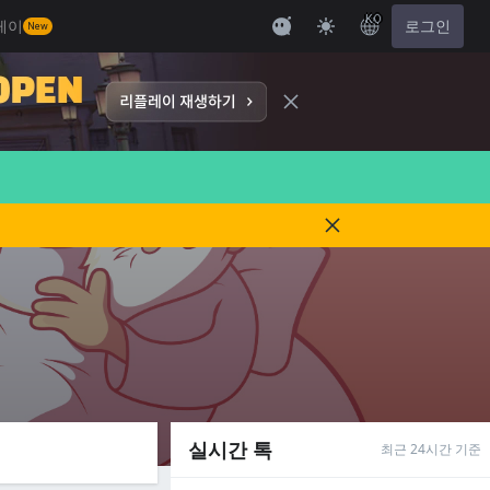
KO
레이
로그인
New
실시간 톡
최근 24시간 기준