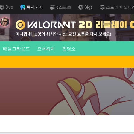
Duo
톡피지지
e스포츠
Gigs
스트리머 오버
배틀그라운드
오버워치
잡담소