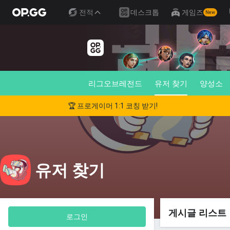
전적
데스크톱
게임즈
New
리그오브레전드
유저 찾기
양성소
🏆 프로게이머 1:1 코칭 받기!
유저 찾기
게시글 리스트
로그인