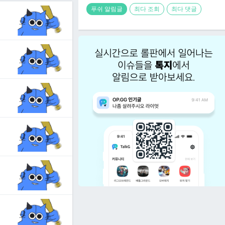
푸쉬 알림글
최다 조회
최다 댓글