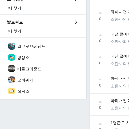
팀 찾기
하피내전 
0
소환사의 
발로란트
팀 찾기
내전 플에
0
소환사의 
리그오브레전드
내전 플에
양성소
0
소환사의 
배틀그라운드
하피내전 
오버워치
0
소환사의 
잡담소
하피내전 
0
소환사의 
1명급구 