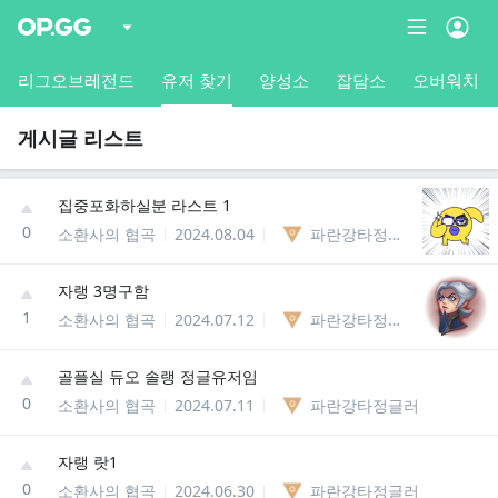
리그오브레전드
유저 찾기
양성소
잡담소
오버워치
게시글 리스트
집중포화하실분 라스트 1
0
소환사의 협곡
2024.08.04
파란강타정글러
자랭 3명구함
1
소환사의 협곡
2024.07.12
파란강타정글러
골플실 듀오 솔랭 정글유저임
0
소환사의 협곡
2024.07.11
파란강타정글러
자랭 랏1
0
소환사의 협곡
2024.06.30
파란강타정글러