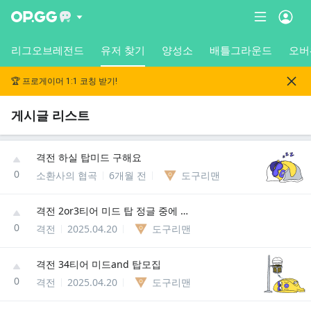
리그오브레전드
유저 찾기
양성소
배틀그라운드
오버
🏆 프로게이머 1:1 코칭 받기!
게시글 리스트
격전 하실 탑미드 구해요
0
소환사의 협곡
6개월 전
도구리맨
격전 2or3티어 미드 탑 정글 중에 가능하신분 구해요 (3/5)
0
격전
2025.04.20
도구리맨
격전 34티어 미드and 탑모집
0
격전
2025.04.20
도구리맨