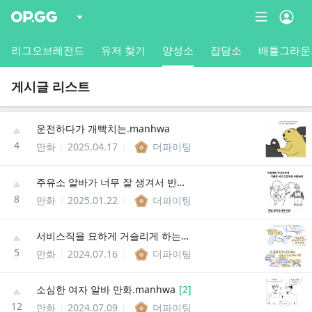
리그오브레전드
유저 찾기
양성소
잡담소
배틀그라운
게시글 리스트
운전하다가 개빡치는.manhwa
4
만화
2025.04.17
더파이팅
주유소 알바가 너무 잘 생겨서 반한 여성.manhwa
8
만화
2025.01.22
더파이팅
서비스직을 묘하게 거슬리게 하는 6가지.jpg
5
만화
2024.07.16
더파이팅
소심한 여자 알바 만화.manhwa
[
2
]
12
만화
2024.07.09
더파이팅