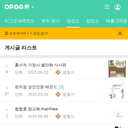
리그오브레전드
유저 찾기
양성소
잡담소
배틀그라운
🏆 프로게이머 1:1 코칭 받기!
게시글 리스트
흙수저 가정사 썰만화 식사편
6
만화
2025.06.02
맵찔이
편의점 성인인증 레전드
[
3
]
21
만화
2025.03.06
맵찔이
쩝쩝충 참교육.manhwa
2
만화
2024.08.08
맵찔이