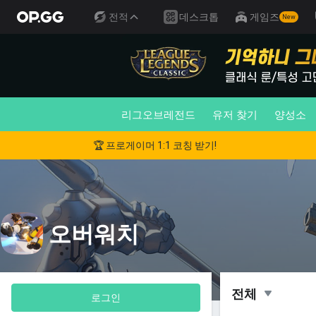
전적
데스크톱
게임즈
New
리그오브레전드
유저 찾기
양성소
🏆 프로게이머 1:1 코칭 받기!
오버워치
전체
로그인