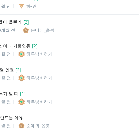
개월 전
하-연
갤에 올린거
[
2
]
3개월 전
순애의_옵붕
 아나 거품인듯
[
2
]
개월 전
하루낭비하기
섭딜 인권
[
2
]
개월 전
하루낭비하기
우가 일 때
[
1
]
개월 전
하루낭비하기
 안드는 아유
개월 전
순애의_옵붕