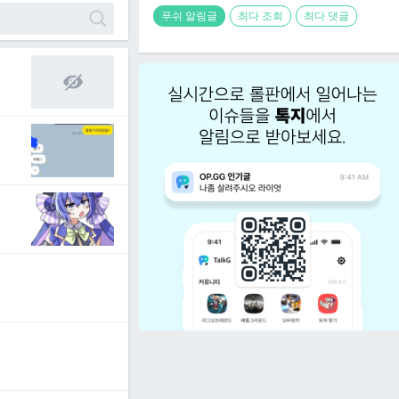
푸쉬 알림글
최다 조회
최다 댓글