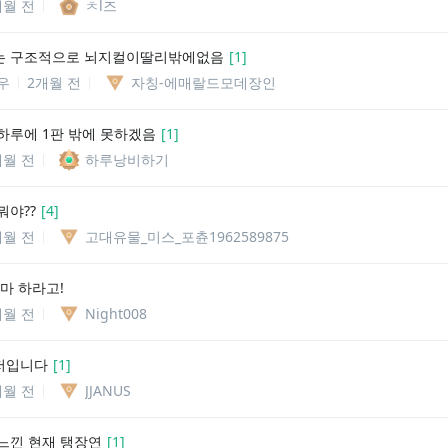
개월 전
ㅊl즈
는 구조적으로 뇌지컬이딸리밖에없음
[
1
]
우
2개월 전
자칭-에매랄드모데장인
하루에 1판 밖에 못하겠음
[
1
]
개월 전
하루낭비하기
뭐야??
[
4
]
개월 전
고대유물_미스_포츈1962589875
마 하라고!
개월 전
Night008
저입니다
[
1
]
개월 전
JJANUS
느낀 현재 탱장연
[
1
]