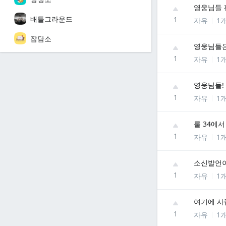
영웅님들 
배틀그라운드
1
자유
1
잡담소
영웅님들은
1
자유
1
영웅님들!
1
자유
1
룰 34에
1
자유
1
소신발언
1
자유
1
여기에 사
1
자유
1