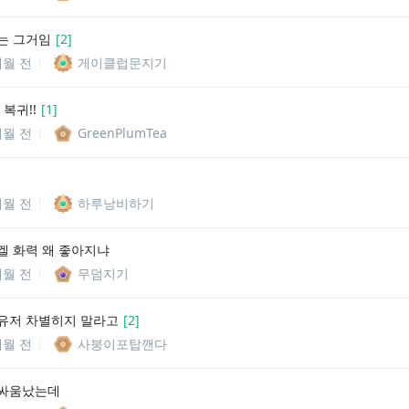
는 그거임
[
2
]
개월 전
게이클럽문지기
복귀!!
[
1
]
개월 전
GreenPlumTea
개월 전
하루낭비하기
겔 화력 왜 좋아지냐
개월 전
무덤지기
유저 차별히지 말라고
[
2
]
개월 전
사붕이포탑깬다
 싸움났는데