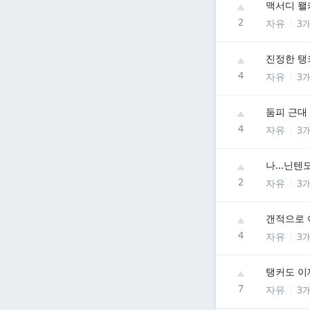
맥서디 왤
2
자유
3
진정한 탱
4
자유
3
둠피 근대
4
자유
3
나...닌
2
자유
3
갠적으로 
4
자유
3
탱커도 이
7
자유
3