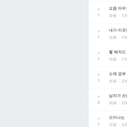
요즘 마우
1
자유
1
내가 이곳
1
자유
1
헿 해저드
1
자유
1
소재 공부
1
자유
2
남자가 손
2
자유
2
도미나는
1
자유
2