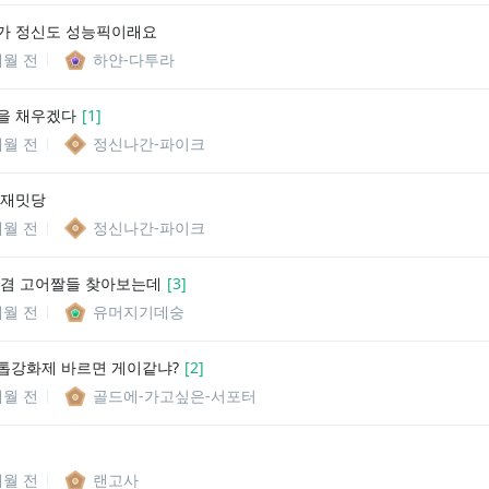
가 정신도 성능픽이래요
개월 전
하얀-다투라
을 채우겠다
[
1
]
개월 전
정신나간-파이크
 재밋당
개월 전
정신나간-파이크
 겸 고어짤들 찾아보는데
[
3
]
개월 전
유머지기데숭
톱강화제 바르면 게이같냐?
[
2
]
개월 전
골드에-가고싶은-서포터
개월 전
랜고사