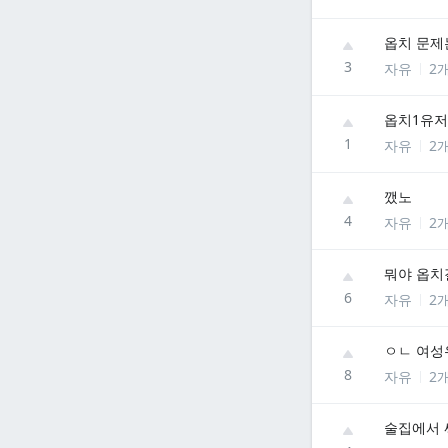
옵치 문제
3
자유
2
옵치1유저 
1
자유
2
깼노
4
자유
2
뭐야 옵치
6
자유
2
ㅇㄴ 여성
8
자유
2
술집에서