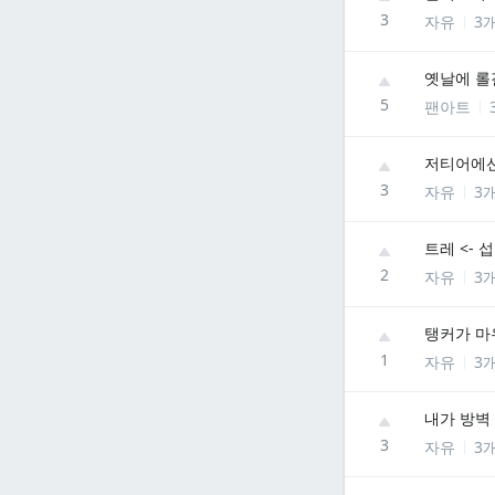
3
자유
3
옛날에 롤
5
팬아트
저티어에선
3
자유
3
트레 <- 
2
자유
3
탱커가 마
1
자유
3
내가 방벽
3
자유
3