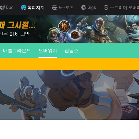
Duo
톡피지지
e스포츠
Gigs
스트리머 오버
배틀그라운드
오버워치
잡담소