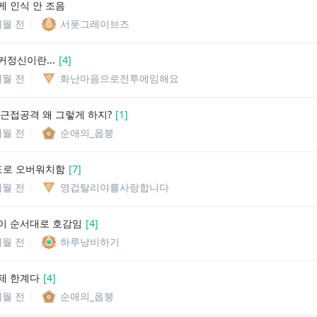
케 인식 안 조음
개월 전
서폿그레이브즈
커정신이란...
[
4
]
개월 전
화난마음으로전투에임해요
 근접공격 왜 그렇게 하지?
[
1
]
개월 전
순애의_옵붕
텐도로 오버워치함
[
7
]
개월 전
영겁탈리야를사랑합니다
이 순서대로 호감임
[
4
]
개월 전
하루낭비하기
제 한계다
[
4
]
개월 전
순애의_옵붕