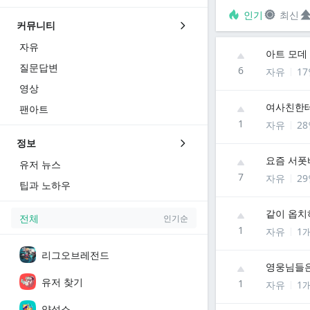
인기
최신
커뮤니티
자유
아트 모데
질문답변
6
자유
1
영상
여사친한테
팬아트
1
자유
2
정보
요즘 서폿
유저 뉴스
7
자유
2
팁과 노하우
같이 옵치
전체
인기순
1
자유
1
리그오브레전드
영웅님들은
유저 찾기
1
자유
1
양성소