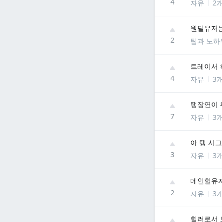
4
자유
2
원딜유저
2
팁과 노하
트레이서 
4
자유
3
탱장연이 
7
자유
3
아 탱 시그
3
자유
3
메인힐유
2
자유
3
힐러로서 