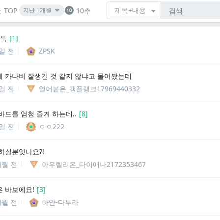
TOP
10추
 특
[
1
]
7일 전
ZPSK
 카나비 잘생긴 것 같지 않냐고 물어봤는데
8일 전
얼어붙은_갱플랭크17969440332
바드를 엄청 즐겨 하는데..
[
8
]
9일 전
ㅇㅇ222
하실분잇나요?!
개월 전
아우렐리온_다이애나2172353467
 바보에요!
[
3
]
개월 전
하얀-다투라