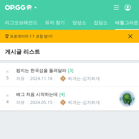
리그오브레전드
유저 찾기
양성소
잡담소
배틀그라운
🏆 프로게이머 1:1 코칭 받기!
게시글 리스트
펍지는 한국섭을 돌려달라
[
3
]
5
자유
2024.11.18
찌개는-김치찌개
배그 처음 시작하는데
[
4
]
4
자유
2024.05.15
찌개는-김치찌개