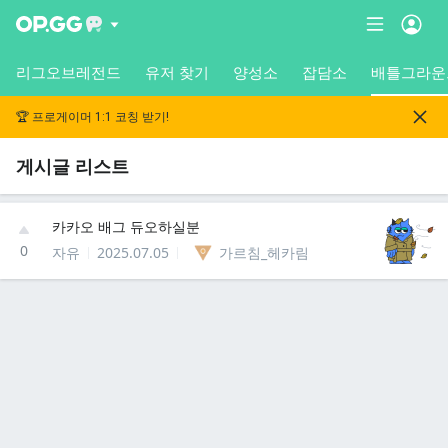
리그오브레전드
유저 찾기
양성소
잡담소
배틀그라운
🏆 프로게이머 1:1 코칭 받기!
게시글 리스트
카카오 배그 듀오하실분
0
자유
2025.07.05
가르침_헤카림