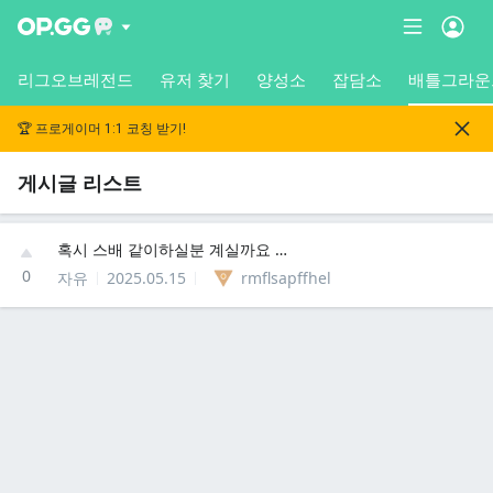
리그오브레전드
유저 찾기
양성소
잡담소
배틀그라운
🏆 프로게이머 1:1 코칭 받기!
게시글 리스트
혹시 스배 같이하실분 계실까요 배린이입니다
0
자유
2025.05.15
rmflsapffhel