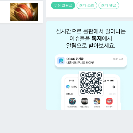
푸쉬 알림글
최다 조회
최다 댓글