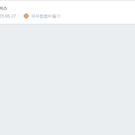
머스
25.06.27
과자쩝쩝비둘기