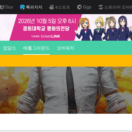
Duo
톡피지지
e스포츠
Gigs
스트리머 오버
잡담소
배틀그라운드
오버워치