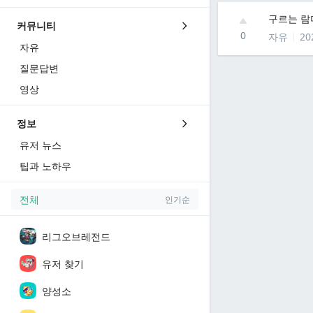
구르는 람
커뮤니티
0
자유
20
자유
질문답변
영상
정보
유저 뉴스
팁과 노하우
전체
인기순
리그오브레전드
유저 찾기
양성소