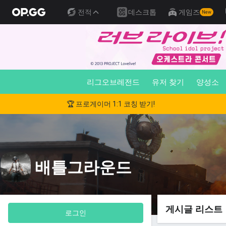
전적
데스크톱
게임즈
New
리그오브레전드
유저 찾기
양성소
🏆 프로게이머 1:1 코칭 받기!
배틀그라운드
게시글 리스트
로그인