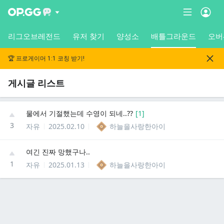
리그오브레전드
유저 찾기
양성소
배틀그라운드
오버
🏆 프로게이머 1:1 코칭 받기!
게시글 리스트
물에서 기절했는데 수영이 되네..??
[
1
]
3
자유
2025.02.10
하늘을사랑한아이
여긴 진짜 망했구나..
1
자유
2025.01.13
하늘을사랑한아이