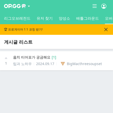
리그오브레전드
유저 찾기
양성소
배틀그라운드
오버
🏆 프로게이머 1:1 코칭 받기!
게시글 리스트
옵치 티어표가 궁금해요
[
1
]
1
팁과 노하우
2024.09.17
BigMacthreesoupset