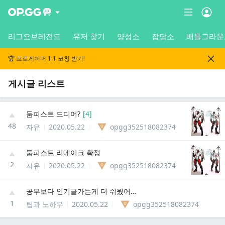
리그오브레전드
유저 찾기
양성소
잡담소
배틀그라운
🏆 프로게이머 1:1 코칭 받기!
게시글 리스트
둠피스트 드디어?
[
4
]
48
자유
2020.05.22
opgg352518082374
둠피스트 리메이크 확정
2
자유
2020.05.22
opgg352518082374
공부보다 인기글가는게 더 쉬웠어요
1
팁과 노하우
2020.05.22
opgg352518082374