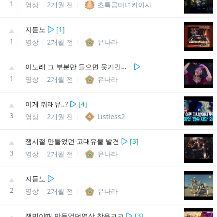
1
영상
2개월 전
초특급미녀카이사
지듣노
[
1
]
1
영상
2개월 전
유나라
이노래 그 부분만 들으면 웃기긴한데
1
영상
2개월 전
유나라
이게 뭐래유..?
[
4
]
3
영상
2개월 전
Listless2
잼시절 만들었던 고대유물 발견
[
3
]
3
영상
2개월 전
유나라
지듣노
2
영상
2개월 전
유나라
잼민이때 만들었던영상 찾음ㅋㅋ
[
3
]