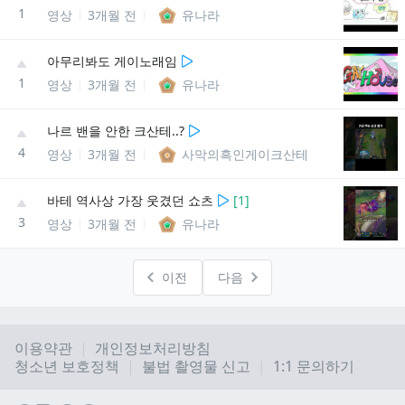
1
영상
3개월 전
유나라
아무리봐도 게이노래임
1
영상
3개월 전
유나라
나르 밴을 안한 크산테..?
4
영상
3개월 전
사막의흑인게이크산테
바테 역사상 가장 웃겼던 쇼츠
[
1
]
3
영상
3개월 전
유나라
이전
다음
이용약관
개인정보처리방침
청소년 보호정책
불법 촬영물 신고
1:1 문의하기