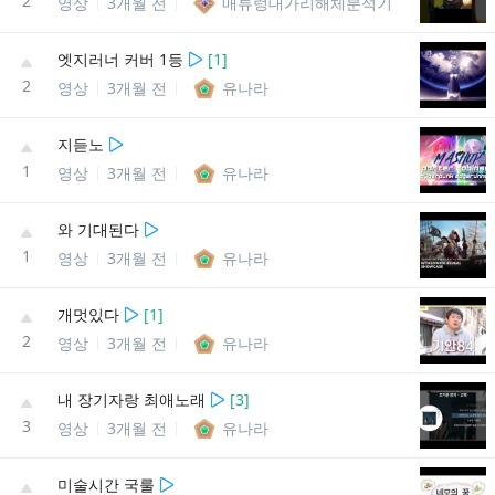
2
영상
3개월 전
매튜렁대가리해체분석기
엣지러너 커버 1등
[
1
]
2
영상
3개월 전
유나라
지듣노
1
영상
3개월 전
유나라
와 기대된다
1
영상
3개월 전
유나라
개멋있다
[
1
]
2
영상
3개월 전
유나라
내 장기자랑 최애노래
[
3
]
3
영상
3개월 전
유나라
미술시간 국룰