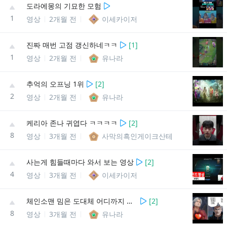
도라에몽의 기묘한 모험
1
영상
2개월 전
이세카이저
진짜 매번 고점 갱신하네ㅋㅋ
[
1
]
1
영상
2개월 전
유나라
추억의 오프닝 1위
[
2
]
2
영상
2개월 전
유나라
케리아 존나 귀엽다 ㅋㅋㅋㅋ
[
2
]
8
영상
3개월 전
사막의흑인게이크산테
사는게 힘들때마다 와서 보는 영상
[
2
]
4
영상
3개월 전
이세카이저
체인소맨 밈은 도대체 어디까지 가는거야
[
2
]
8
영상
3개월 전
유나라