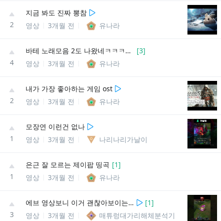
지금 봐도 진짜 뽕참
2
영상
3개월 전
유나라
바테 노래모음 2도 나왔네ㅋㅋㅋㅋㅋㅋㅋㅋ
[
3
]
4
영상
3개월 전
유나라
내가 가장 좋아하는 게임 ost
2
영상
3개월 전
유나라
모장연 이런건 없나
1
영상
3개월 전
나리나리가날이
은근 잘 모르는 제이팝 띵곡
[
1
]
1
영상
3개월 전
유나라
에브 영상보니 이거 괜찮아보이는데
[
1
]
3
영상
3개월 전
매튜렁대가리해체분석기