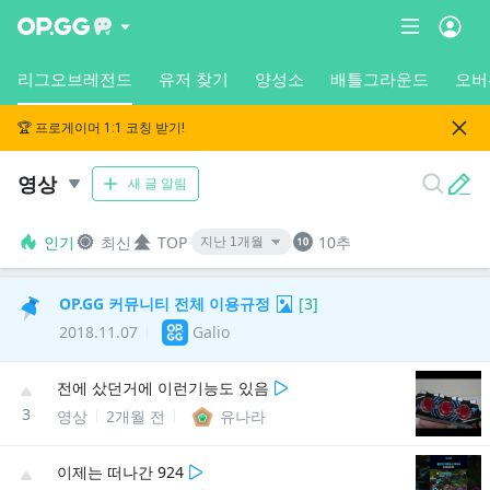
리그오브레전드
유저 찾기
양성소
배틀그라운드
오버
🏆 프로게이머 1:1 코칭 받기!
영상
새 글 알림
인기
최신
TOP
10추
OP.GG 커뮤니티 전체 이용규정
[
3
]
2018.11.07
Galio
전에 샀던거에 이런기능도 있음
3
영상
2개월 전
유나라
이제는 떠나간 924