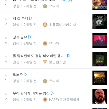
1
영상
2개월 전
유나라
왜 잘 추냐
2
영상
2개월 전
초특급미녀카이사
띵곡 공유
4
영상
2개월 전
유나라
롤 탑라인에도 결성 되어버린 탱장연
4
영상
2개월 전
보급형스맵
오노추
1
영상
2개월 전
유나라
우리 팀에게 바치는 영상
2
영상
2개월 전
HAPPY로가득채울게