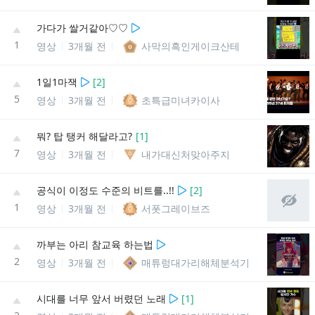
가다가 쌀거같아♡♡
1
영상
3개월 전
사막의흑인게이크산테
1일1마잭
[
2
]
5
영상
3개월 전
초특급미녀카이사
뭐? 탑 탱커 해달라고?
[
1
]
7
영상
3개월 전
내가대신처맞아주지
공식이 이정도 수준의 비트를..!!
[
2
]
1
영상
3개월 전
서폿그레이브즈
까부는 아리 참교육 하는법
2
영상
3개월 전
매튜렁대가리해체분석기
시대를 너무 앞서 버렸던 노래
[
1
]