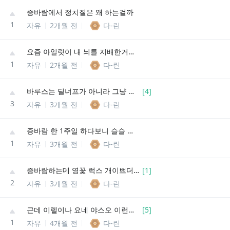
증바람에서 정치질은 왜 하는걸까
1
자유
2개월 전
다-린
요즘 아일릿이 내 뇌를 지배한거같애
1
자유
2개월 전
다-린
바루스는 딜너프가 아니라 그냥 이속이랑 체력을 너프하는게 맞지 않을까?
[
4
]
3
자유
3개월 전
다-린
증바람 한 1주일 하다보니 슬슬 물리기 시작하네,,,
1
자유
3개월 전
다-린
증바람하는데 영꽃 럭스 개이쁘더라
[
1
]
2
자유
3개월 전
다-린
근데 이렐이나 요네 야스오 이런애들 있잖아
[
5
]
1
자유
4개월 전
다-린