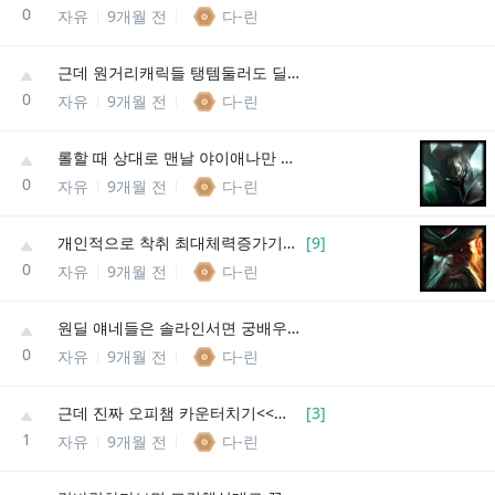
0
자유
9개월 전
다-린
근데 원거리캐릭들 탱템둘러도 딜나오는 애들은 ㄹㅇ 조정좀 해줘야되는거 아니냐
0
자유
9개월 전
다-린
롤할 때 상대로 맨날 야이애나만 만나고싶다
0
자유
9개월 전
다-린
개인적으로 착취 최대체력증가기믹은 걍 없앴으면 좋겠음
[
9
]
0
자유
9개월 전
다-린
원딜 얘네들은 솔라인서면 궁배우기전까지 스탯 반토막기능좀 생기면 안되나
0
자유
9개월 전
다-린
근데 진짜 오피챔 카운터치기<<이거 진짜 잘 안되긴한가봐
[
3
]
1
자유
9개월 전
다-린