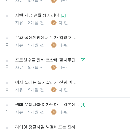
자유
8개월 전
다-린
자헨 지금 승률 왜저러냐
[
3
]
1
자유
8개월 전
다-린
우와 싱어게인에서 누가 김경호 탈출 불렀네
0
자유
9개월 전
다-린
프로선수들 진짜 크산테 잘다루긴하는데
[
2
]
0
자유
9개월 전
다-린
여자 노래는 느낌살리기 진짜 어렵네,,,
0
자유
9개월 전
다-린
원래 우리나라 여자보다는 일본여자 목소리가 더 매력적인건가
[
4
]
1
자유
9개월 전
다-린
라이엇 정글사일 뇌절버프는 진짜 딱밤마렵네 ㅋㅋ