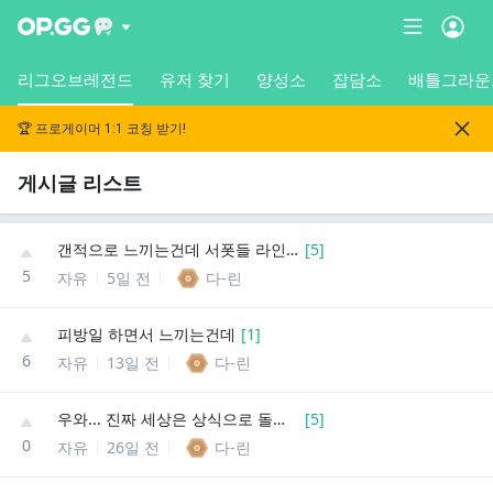
리그오브레전드
유저 찾기
양성소
잡담소
배틀그라운
🏆 프로게이머 1:1 코칭 받기!
게시글 리스트
갠적으로 느끼는건데 서폿들 라인 비우면 바텀 서는 챔프들 경험치랑 미니언한테 주는 딜 반토막기믹좀 만들어야되는거같음
[
5
]
5
자유
5일 전
다-린
피방일 하면서 느끼는건데
[
1
]
6
자유
13일 전
다-린
우와... 진짜 세상은 상식으로 돌아가지 않는구나
[
5
]
0
자유
26일 전
다-린