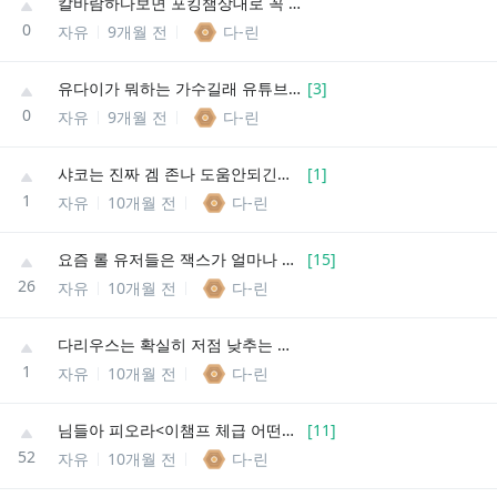
칼바람하다보면 포킹챔상대로 꼭 레드팀 뜨던데
0
자유
9개월 전
다-린
유다이가 뭐하는 가수길래 유튜브에 영상 마구마구 올라옴?
[
3
]
0
자유
9개월 전
다-린
샤코는 진짜 겜 존나 도움안되긴한다 ㅋㅋ
[
1
]
1
자유
10개월 전
다-린
요즘 롤 유저들은 잭스가 얼마나 센지 견적을 잘 못잼?
[
15
]
26
자유
10개월 전
다-린
다리우스는 확실히 저점 낮추는 패치가 독이긴한가봄
1
자유
10개월 전
다-린
님들아 피오라<이챔프 체급 어떤편이라 생각함?
[
11
]
52
자유
10개월 전
다-린