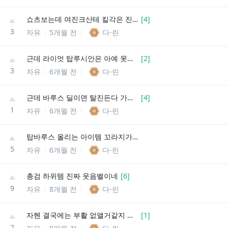
쇼츠보는데 여진크산테 킬각은 진짜 레전드네
[
4
]
3
자유
5개월 전
다-린
근데 라이엇 탑루시안은 아예 못오게 막아버렸으면서
[
2
]
3
자유
6개월 전
다-린
근데 바루스 딜이면 탈진든다 가정하에 올라프도 이기는거 아님?
[
4
]
1
자유
6개월 전
다-린
탑바루스 올리는 아이템 꼬라지가 진짜 가관이네
5
자유
6개월 전
다-린
총검 하위템 진짜 웃음벨이네
[
6
]
9
자유
8개월 전
다-린
자헨 결국에는 부활 없앨거같지 않음?
[
1
]
2