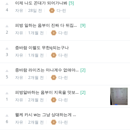
이제 나도 꼰대가 되어가나봐
[
5
]
4
자유
28일 전
다-린
피방 일하는 옵부이 진짜 다 뒤집어 엎어버릴까
[
9
]
2
자유
1개월 전
다-린
증바람 이렐도 무한q되는구나
3
자유
1개월 전
다-린
증바람 라이즈는 마나계수 없애야되는거 아닐까
[
2
]
5
자유
2개월 전
다-린
피방알바하는 옵부이 지옥을 맛보고왔어,,,
[
2
]
1
자유
2개월 전
다-린
왤케 카시 w는 그냥 상대하는게 불쾌할까
6
자유
2개월 전
다-린