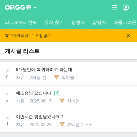
리그오브레전드
유저 찾기
양성소
잡담소
배틀그라운
🏆 프로게이머 1:1 코칭 받기!
게시글 리스트
8개월만에 복귀하려고 하는데
0
자유
2개월 전
헉어덩
메스승님 모십니다.
[
6
]
2
자유
2025.06.15
헉어덩
이번시즌 몇일남았나요 ?
1
자유
2025.03.29
츄베릅ㅇㅂㅇ