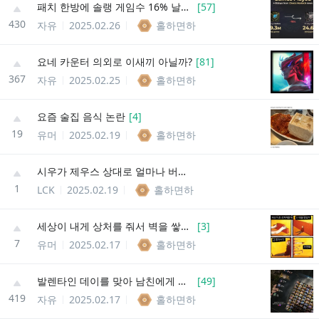
패치 한방에 솔랭 게임수 16% 날라갔다고 함
[
57
]
430
자유
2025.02.26
홀하면하
요네 카운터 의외로 이새끼 아닐까?
[
81
]
367
자유
2025.02.25
홀하면하
요즘 술집 음식 논란
[
4
]
19
유머
2025.02.19
홀하면하
시우가 제우스 상대로 얼마나 버티느냐가 관건이겠네
1
LCK
2025.02.19
홀하면하
세상이 내게 상처를 줘서 벽을 쌓았어..
[
3
]
7
유머
2025.02.17
홀하면하
발렌타인 데이를 맞아 남친에게 특별한 선물을 준비한 여친
[
49
]
419
자유
2025.02.17
홀하면하