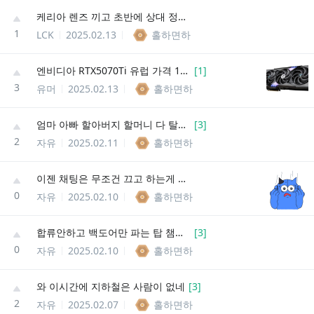
케리아 렌즈 끼고 초반에 상대 정글 와드 지웠네
1
LCK
2025.02.13
홀하면하
엔비디아 RTX5070Ti 유럽 가격 170만원
[
1
]
3
유머
2025.02.13
홀하면하
엄마 아빠 할아버지 할머니 다 탈모 없는데
[
3
]
2
자유
2025.02.11
홀하면하
이젠 채팅은 무조건 끄고 하는게 좋겠네
0
자유
2025.02.10
홀하면하
합류안하고 백도어만 파는 탑 챔피언 고트는 누구임?
[
3
]
0
자유
2025.02.10
홀하면하
와 이시간에 지하철은 사람이 없네
[
3
]
2
자유
2025.02.07
홀하면하