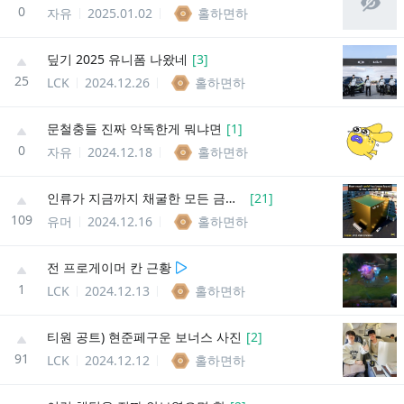
0
자유
2025.01.02
홀하면하
딮기 2025 유니폼 나왔네
[
3
]
25
LCK
2024.12.26
홀하면하
문철충들 진짜 악독한게 뭐냐면
[
1
]
0
자유
2024.12.18
홀하면하
인류가 지금까지 채굴한 모든 금의 양
[
21
]
109
유머
2024.12.16
홀하면하
전 프로게이머 칸 근황
1
LCK
2024.12.13
홀하면하
티원 공트) 현준페구운 보너스 사진
[
2
]
91
LCK
2024.12.12
홀하면하