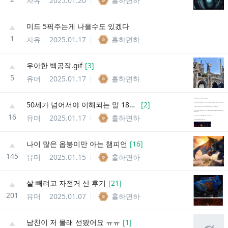
자유
2025.01.20
홀하면하
미드 5픽주는게 나을수도 있겠다
1
자유
2025.01.17
홀하면하
우아한 백공작.gif
[
3
]
5
유머
2025.01.17
홀하면하
50세가 넘어서야 이해되는 말 18가지
[
2
]
16
유머
2025.01.17
홀하면하
나이 많은 옵붕이만 아는 챔피언
[
16
]
145
유머
2025.01.15
홀하면하
살 빼려고 자전거 산 후기
[
21
]
201
유머
2025.01.07
홀하면하
남친이 저 몰래 선봤어요 ㅠㅠ
[
1
]