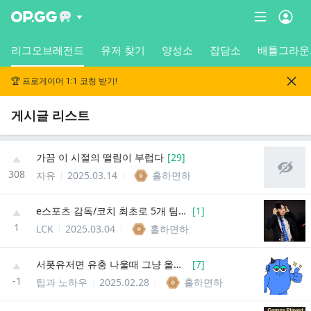
리그오브레전드
유저 찾기
양성소
잡담소
배틀그라운
🏆 프로게이머 1:1 코칭 받기!
게시글 리스트
가끔 이 시절의 떨림이 부럽다
[
29
]
308
자유
2025.03.14
홀하면하
e스포츠 감독/코치 최초로 5개 팀에서 우승함
[
1
]
1
LCK
2025.03.04
홀하면하
서폿유저면 유충 나울때 그냥 올라가는게 좋음
[
7
]
-1
팁과 노하우
2025.02.28
홀하면하