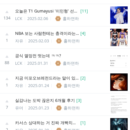
오늘은 T1 Gumayusi '이민형' 선수의 생일입니다
[
11
]
134
LCK
2025.02.06
홀하면하
NBA 보는 사람한테는 충격이라는 짤
[
4
]
1
자유
2025.02.03
홀하면하
공식 멸망전 떳는데 ㅋㅋ?
88
LCK
2025.01.31
홀하면하
지금 미포오브레전드라는 말이 있음
[
2
]
1
자유
2025.01.24
홀하면하
실감나는 도박 끊은지 6개월 후기
[
3
]
7
유머
2025.01.23
홀하면하
카서스 상대하는 거 진짜 개빡치는데 정작 나는 못하겠어
[
1
]
2