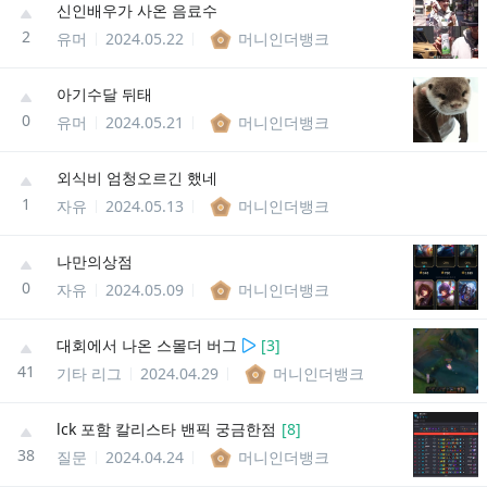
신인배우가 사온 음료수
2
유머
2024.05.22
머니인더뱅크
아기수달 뒤태
0
유머
2024.05.21
머니인더뱅크
외식비 엄청오르긴 했네
1
자유
2024.05.13
머니인더뱅크
나만의상점
0
자유
2024.05.09
머니인더뱅크
대회에서 나온 스몰더 버그
[
3
]
41
기타 리그
2024.04.29
머니인더뱅크
lck 포함 칼리스타 밴픽 궁금한점
[
8
]
38
질문
2024.04.24
머니인더뱅크