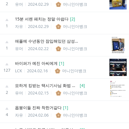
2
유머
2024.02.29
머니인더뱅크
15분 서렌 패치는 정말 아쉽다
[
2
]
1
자유
2024.02.29
머니인더뱅크
애플에 수년동안 잠입해있던 삼성 직원 ㄷ..JPG
1
유머
2024.02.22
머니인더뱅크
바이퍼가 예진 아씨에게
[
1
]
127
LCK
2024.02.16
머니인더뱅크
묘하게 킹받는 택시기사님 화법 특.JPG
[
4
]
2
유머
2024.02.15
머니인더뱅크
옵붕이들 진짜 착한거같다
[
1
]
4
자유
2024.02.06
머니인더뱅크