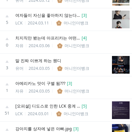
유머
2024.03.12
머니인더뱅크
여자들이 자신을 좋아하지 않는다는 페이커
[
3
]
5
LCK
2024.03.11
머니인더뱅크
치지직만 봤는데 아프리카는 어떤 사람이 유명함?
[
4
]
0
자유
2024.03.06
머니인더뱅크
말 진짜 이쁘게 하는 웬디
3
유머
2024.03.05
머니인더뱅크
아메리카노 맛이 구별 됨???
[
3
]
1
자유
2024.03.05
머니인더뱅크
[오피셜] 디도스로 인한 LCK 중계 시간 변경
[
5
]
51
LCK
2024.03.01
머니인더뱅크
강아지를 상자에 넣은 아빠.jpg
[
3
]