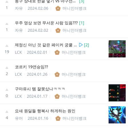
농구 상대로 한골 넣기 vs 야구선수 상대로 삼진잡기 (파울무효)
[
3
]
1
자유
2024.02.06
머니인더뱅크
우주 영상 보면 무서운 사람 있음???
[
1
]
1
자유
2024.02.02
머니인더뱅크
제정신 아닌 것 같은 페이커 궁쿨 체크
[
2
]
19
LCK
2024.02.01
머니인더뱅크
코르키 19연승임??
2
LCK
2024.01.26
머니인더뱅크
구마유시 템 잘못샀나ㅋㅋㅋ
0
LCK
2024.01.17
머니인더뱅크
요새 원딜들 행복사 하게하는 원인
4
유머
2024.01.16
머니인더뱅크