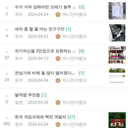
수거 거부 당해버린 쓰레기 봉투 수준
[
2
]
2
유머
2024.04.24
머니인더뱅크
세차 좀 할 줄 아는 친구구만
[
1
]
4
유머
2024.04.22
머니인더뱅크
자기자신을 3인칭으로 표현하는 사람은 무조건 걸러라
[
6
]
37
유머
2024.04.10
머니인더뱅크
전성기에 비해 폼 많이 떨어졌다는 이효리 근황
[
1
]
23
유머
2024.04.04
머니인더뱅크
딸깍챔 추천좀
[
1
]
0
질문
2024.03.28
머니인더뱅크
한국 게임규제에 빡친 개발자
[
21
]
502
유머
2024.03.24
머니인더뱅크