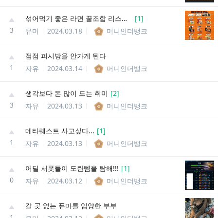
섞어먹기 좋은 라면 꿀조합 리스트.jpg
[
1
]
3
유머
2024.03.18
머니인더뱅크
점점 피시방을 안가게 된다
1
자유
2024.03.14
머니인더뱅크
생각보다 돈 많이 드는 취미
[
2
]
3
자유
2024.03.13
머니인더뱅크
메타퀘스트 사고싶다...
[
1
]
1
자유
2024.03.13
머니인더뱅크
어딜 서폿들이 도란템을 탐해!!!
[
1
]
0
자유
2024.03.12
머니인더뱅크
갈 곳 없는 퓨마를 입양한 부부
1