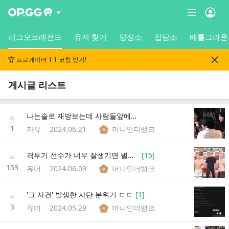
리그오브레전드
유저 찾기
양성소
잡담소
배틀그라운
🏆 프로게이머 1:1 코칭 받기!
게시글 리스트
나는솔로 재방보는데 사람들앞에서 뽀뽀하네
1
자유
2024.06.21
머니인더뱅크
격투기 선수가 너무 잘생기면 벌어지는 일
[
15
]
153
유머
2024.06.03
머니인더뱅크
'그 사건' 발생한 사단 분위기 ㄷㄷ
[
1
]
3
유머
2024.05.29
머니인더뱅크