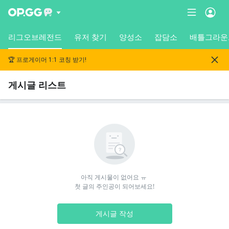
리그오브레전드
유저 찾기
양성소
잡담소
배틀그라운
🏆 프로게이머 1:1 코칭 받기!
게시글 리스트
아직 게시물이 없어요 ㅠ 

첫 글의 주인공이 되어보세요!
게시글 작성