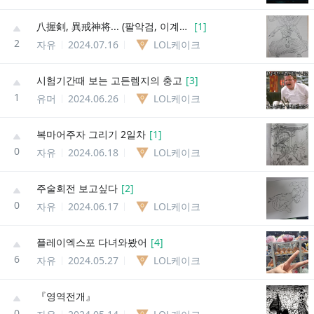
八握剣, 異戒神将... (팔악검, 이계신장...)
[
1
]
2
자유
2024.07.16
LOL케이크
시험기간때 보는 고든렘지의 충고
[
3
]
1
유머
2024.06.26
LOL케이크
복마어주자 그리기 2일차
[
1
]
0
자유
2024.06.18
LOL케이크
주술회전 보고싶다
[
2
]
0
자유
2024.06.17
LOL케이크
플레이엑스포 다녀와봤어
[
4
]
6
자유
2024.05.27
LOL케이크
『영역전개』
0