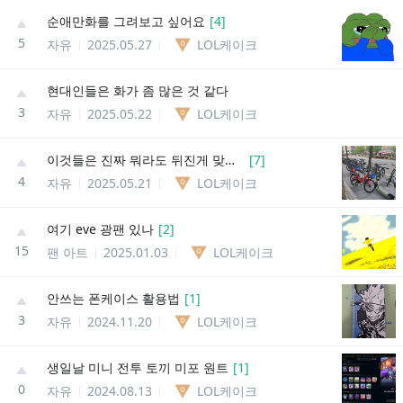
순애만화를 그려보고 싶어요
[
4
]
5
자유
2025.05.27
LOL케이크
현대인들은 화가 좀 많은 것 같다
3
자유
2025.05.22
LOL케이크
이것들은 진짜 뭐라도 뒤진게 맞는거 같은데
[
7
]
4
자유
2025.05.21
LOL케이크
여기 eve 광팬 있나
[
2
]
15
팬 아트
2025.01.03
LOL케이크
안쓰는 폰케이스 활용법
[
1
]
3
자유
2024.11.20
LOL케이크
생일날 미니 전투 토끼 미포 원트
[
1
]
0
자유
2024.08.13
LOL케이크