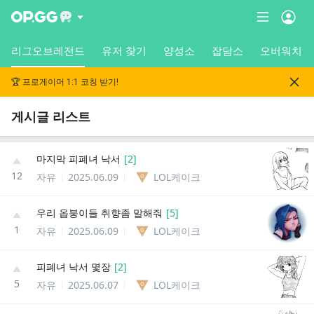
리그오브레전드
유저 찾기
양성소
잡담소
오버워치
🏆 프로게이머 1:1 코칭 받기!
게시글 리스트
마지막 피폐녀 낙서
[
2
]
12
자유
2025.06.09
LOL케이크
우리 옵붕이들 취향좀 말해줘
[
5
]
1
자유
2025.06.09
LOL케이크
피폐녀 낙서 몇장
[
2
]
5
자유
2025.06.07
LOL케이크