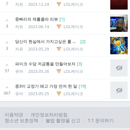
7
자유
2023.12.24
LOL케이크
중삐리의 제롤콜라 리뷰
[
1
]
3
자유
2023.06.14
LOL케이크
당신이 현실에서 가지고싶은 롤 아이템은?
[
2
]
3
자유
2023.05.29
LOL케이크
파이크 수당 저금통을 만들어보자
[
3
]
57
유머
2023.05.26
LOL케이크
중3이 교정기 때고 가장 먼저 한 일
[
19
]
367
유머
2023.05.25
LOL케이크
이용약관
개인정보처리방침
청소년 보호정책
불법 촬영물 신고
1:1 문의하기