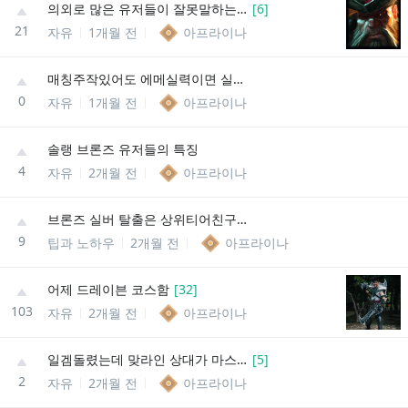
의외로 많은 유저들이 잘못말하는 갱플랭크 스킬
[
6
]
21
자유
1개월 전
아프라이나
매칭주작있어도 에메실력이면 실버는 금방탈출하는듯
0
자유
1개월 전
아프라이나
솔랭 브론즈 유저들의 특징
4
자유
2개월 전
아프라이나
브론즈 실버 탈출은 상위티어친구한테 도움받아라
9
팁과 노하우
2개월 전
아프라이나
어제 드레이븐 코스함
[
32
]
103
자유
2개월 전
아프라이나
일겜돌렸는데 맞라인 상대가 마스터여서 개발렸는데
[
5
]
2
자유
2개월 전
아프라이나