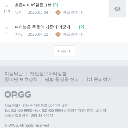
총든마이VS칼든그브
[
9
]
113
유머
2025.05.04
아프라이나
여러분은 주챔의 기준이 어떻게 정해졌음?
[
2
]
1
자유
2025.04.23
아프라이나
다음
이용약관
개인정보처리방침
청소년 보호정책
불법 촬영물 신고
1:1 문의하기
서울특별시 강남구 테헤란로 507 1층, 2층
Tel: 02) 455-9903 / Fax: 02) 455-9904 ㈜오피지지 (대표자 : 최상락)
사업자등록번호 : 295-88-00023
© 
OP.GG. All rights reserved