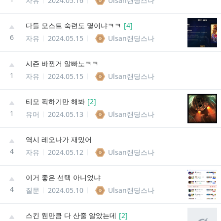
자유
2024.05.16
Ulsan랜딩스나
다들 모스트 숙련도 몇이냐ㅋㅋ
[
4
]
6
자유
2024.05.15
Ulsan랜딩스나
시즌 바뀐거 알빠노ㅋㅋ
1
자유
2024.05.15
Ulsan랜딩스나
티모 픽하기만 해봐
[
2
]
1
유머
2024.05.13
Ulsan랜딩스나
역시 레오나가 재밌어
4
자유
2024.05.12
Ulsan랜딩스나
이거 좋은 선택 아니었냐
4
질문
2024.05.10
Ulsan랜딩스나
스킨 웬만큼 다 산줄 알았는데
[
2
]