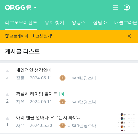
리그오브레전드
유저 찾기
양성소
잡담소
배틀그라운
🏆 프로게이머 1:1 코칭 받기!
게시글 리스트
개인적인 생각인데
3
질문
2024.06.11
Ulsan랜딩스나
확실히 라이엇 말대로
[
5
]
2
자유
2024.06.11
Ulsan랜딩스나
아리 밴율 얼마나 오르는지 봐야지 재밌겠다
1
자유
2024.05.30
Ulsan랜딩스나