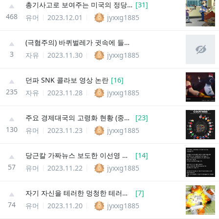
총기사고로 보여주는 미국의 정당방위 사례
[
31
]
468
유머
2023.12.01
jyxxg1885
(극혐주의) 바퀴벌레가 귓속에 들어간 사례
3
자유
2023.11.30
jyxxg1885
던파 SNK 콜라보 영상 논란
[
16
]
235
자유
2023.11.28
jyxxg1885
주요 경제대국의 고령화 현황 (중위연령)
[
23
]
130
유머
2023.11.23
jyxxg1885
당근칼 가짜뉴스 보도한 이선영 기레기, 사과문 성명 제출
[
14
]
57
유머
2023.11.22
jyxxg1885
자기 자신을 테러한 멍청한 테러리스트 (2019년 다윈상)
[
7
]
74
유머
2023.11.20
jyxxg1885