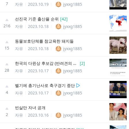
7
자유
2023.10.19
jyxxg1885
선진국 기준 출산율 순위
[
42
]
216
자유
2023.10.18
jyxxg1885
동물보호단체를 참교육한 돼지들
15
자유
2023.10.18
jyxxg1885
한국의 다윈상 후보감 (반려견의 충성심 테스트)
[
2
]
28
자유
2023.10.17
jyxxg1885
벨기에 총기난사로 축구경기 중단
4
자유
2023.10.17
jyxxg1885
빈살만 자녀 공개
2
자유
2023.10.16
jyxxg1885