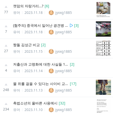
캣맘의 자랑거리...?
[
6
]
77
유머
2023.11.18
jyxxg1885
(혐주의) 중국에서 일어난 광견병 소동
[
3
]
7
유머
2023.11.18
jyxxg1885
짱돌 김성근 비교
[
2
]
27
유머
2023.11.15
jyxxg1885
저출산과 고령화에 대한 사실들 10가지
[
2
]
4
유머
2023.11.14
jyxxg1885
물 위를 걸을 수 있다는 사이비 교주의 최후(다윈상 수여)
[
17
]
248
유머
2023.11.13
jyxxg1885
촉법소년의 올바른 사용예시
[
32
]
234
유머
2023.11.10
jyxxg1885