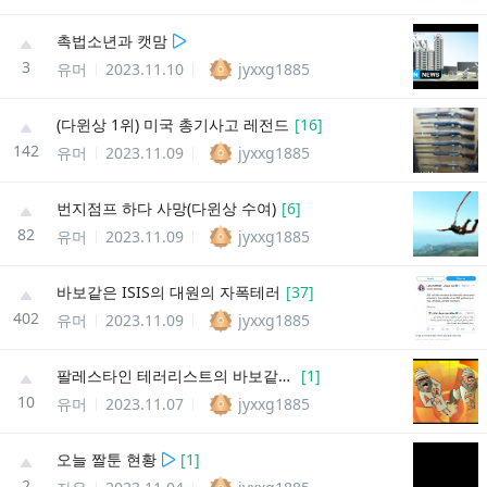
촉법소년과 캣맘
3
유머
2023.11.10
jyxxg1885
(다윈상 1위) 미국 총기사고 레전드
[
16
]
142
유머
2023.11.09
jyxxg1885
번지점프 하다 사망(다윈상 수여)
[
6
]
82
유머
2023.11.09
jyxxg1885
바보같은 ISIS의 대원의 자폭테러
[
37
]
402
유머
2023.11.09
jyxxg1885
팔레스타인 테러리스트의 바보같은 죽음 (서머타임)
[
1
]
10
유머
2023.11.07
jyxxg1885
오늘 짤툰 현황
[
1
]
2