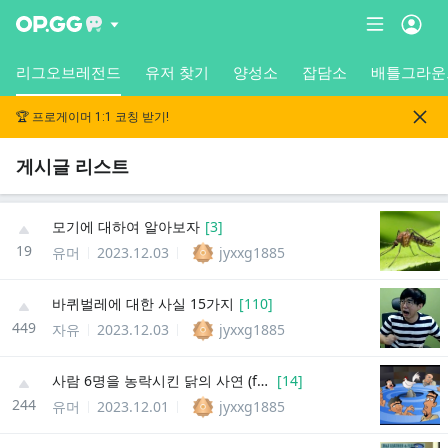
리그오브레전드
유저 찾기
양성소
잡담소
배틀그라운
🏆 프로게이머 1:1 코칭 받기!
게시글 리스트
모기에 대하여 알아보자
[
3
]
19
유머
2023.12.03
jyxxg1885
바퀴벌레에 대한 사실 15가지
[
110
]
449
자유
2023.12.03
jyxxg1885
사람 6명을 농락시킨 닭의 사연 (ft. 다윈상)
[
14
]
244
유머
2023.12.01
jyxxg1885