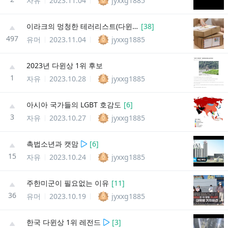
자유
2023.11.04
jyxxg1885
이라크의 멍청한 테러리스트(다윈상 1위)
[
38
]
497
유머
2023.11.04
jyxxg1885
2023년 다윈상 1위 후보
1
자유
2023.10.28
jyxxg1885
아시아 국가들의 LGBT 호감도
[
6
]
3
자유
2023.10.27
jyxxg1885
촉법소년과 캣맘
[
6
]
15
자유
2023.10.24
jyxxg1885
주한미군이 필요없는 이유
[
11
]
36
유머
2023.10.19
jyxxg1885
한국 다윈상 1위 레전드
[
3
]