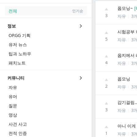
옵모닝~
[
전체
인기순
3
자유
3
정보
시험공부
OP.GG 기획
5
자유
3
유저 뉴스
팁과 노하우
옵지에서 
4
패치노트
자유
3
커뮤니티
옵모닝
2
자유
3
자유
유머
감기걸림..
질문
3
자유
3
영상
사건 사고
아니 이게
전적 인증
1
자유
3