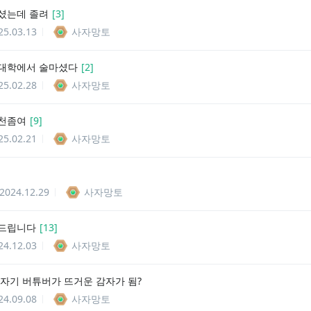
셨는데 졸려
[
3
]
25.03.13
사자망토
대학에서 술마셨다
[
2
]
25.02.28
사자망토
천좀여
[
9
]
25.02.21
사자망토
2024.12.29
사자망토
려드립니다
[
13
]
24.12.03
사자망토
갑자기 버튜버가 뜨거운 감자가 됨?
24.09.08
사자망토