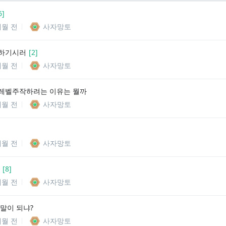
6
]
개월 전
사자망토
 하기시러
[
2
]
개월 전
사자망토
레벨주작하려는 이유는 뭘까
개월 전
사자망토
개월 전
사자망토
[
8
]
개월 전
사자망토
 말이 되냐?
개월 전
사자망토