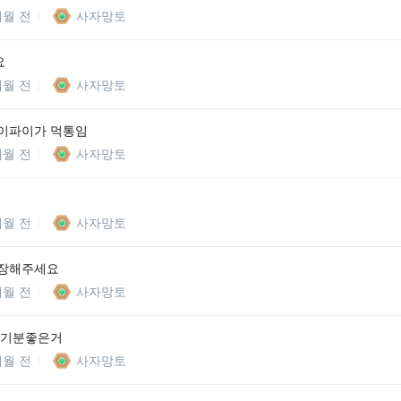
개월 전
사자망토
요
개월 전
사자망토
이파이가 먹통임
개월 전
사자망토
]
개월 전
사자망토
답장해주세요
개월 전
사자망토
 기분좋은거
개월 전
사자망토