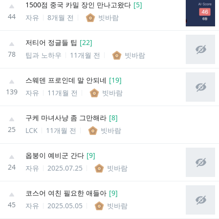
1500점 중국 카밀 장인 만나고왔다
[
5
]
44
자유
8개월 전
빗바람
저티어 정글들 팁
[
22
]
78
팁과 노하우
11개월 전
빗바람
스웨덴 프로인데 말 안되네
[
19
]
139
자유
11개월 전
빗바람
구케 마녀사냥 좀 그만해라
[
8
]
25
LCK
11개월 전
빗바람
옵붕이 예비군 간다
[
9
]
24
자유
2025.07.25
빗바람
코스어 여친 필요한 애들아
[
9
]
45
자유
2025.05.05
빗바람