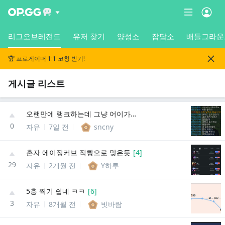
리그오브레전드
유저 찾기
양성소
잡담소
배틀그라운
🏆 프로게이머 1:1 코칭 받기!
게시글 리스트
오랜만에 랭크하는데 그냥 어이가 없어서 웃기네
0
자유
7일 전
sncny
혼자 에이징커브 직빵으로 맞은듯
[
4
]
29
자유
2개월 전
Y하루
5층 찍기 쉽네 ㅋㅋ
[
6
]
3
자유
8개월 전
빗바람