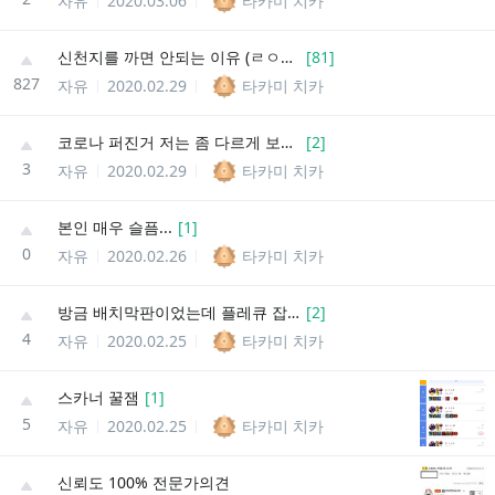
자유
2020.03.06
타카미 치카
신천지를 까면 안되는 이유 (ㄹㅇ팩트)
[
81
]
827
자유
2020.02.29
타카미 치카
코로나 퍼진거 저는 좀 다르게 보는데요
[
2
]
3
자유
2020.02.29
타카미 치카
본인 매우 슬픔...
[
1
]
0
자유
2020.02.26
타카미 치카
방금 배치막판이었는데 플레큐 잡힘 ㅠㅠ
[
2
]
4
자유
2020.02.25
타카미 치카
스카너 꿀잼
[
1
]
5
자유
2020.02.25
타카미 치카
신뢰도 100% 전문가의견