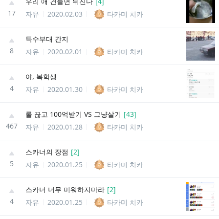
우리 애 건들면 뒤진다
[
4
]
17
자유
2020.02.03
타카미 치카
특수부대 간지
8
자유
2020.02.01
타카미 치카
야, 복학생
4
자유
2020.01.30
타카미 치카
롤 끊고 100억받기 VS 그냥살기
[
43
]
467
자유
2020.01.28
타카미 치카
스카너의 장점
[
2
]
5
자유
2020.01.25
타카미 치카
스카너 너무 미워하지마라
[
2
]
4
자유
2020.01.25
타카미 치카