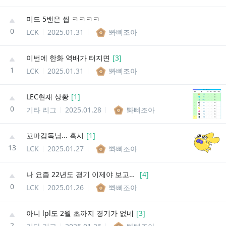
미드 5밴은 씹 ㅋㅋㅋㅋ
0
LCK
2025.01.31
뽜삐조아
이번에 한화 역배가 터지면
[
3
]
1
LCK
2025.01.31
뽜삐조아
LEC현재 상황
[
1
]
0
기타 리그
2025.01.28
뽜삐조아
꼬마감독님... 혹시
[
1
]
13
LCK
2025.01.27
뽜삐조아
나 요즘 22년도 경기 이제야 보고있는데
[
4
]
0
LCK
2025.01.26
뽜삐조아
아니 lpl도 2월 초까지 경기가 없네
[
3
]
2