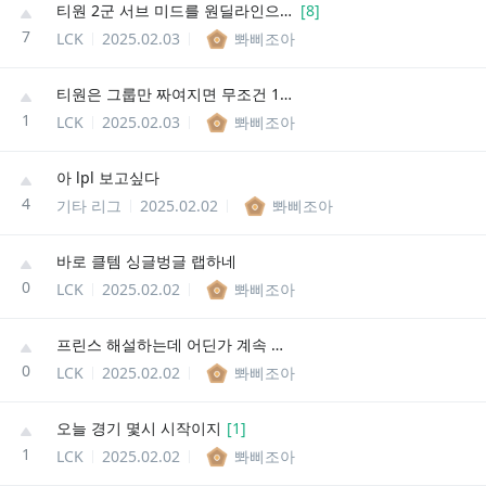
티원 2군 서브 미드를 원딜라인으로 포변시킴
[
8
]
7
LCK
2025.02.03
뽜삐조아
티원은 그룹만 짜여지면 무조건 1등한다는 이야기가 있다.
1
LCK
2025.02.03
뽜삐조아
아 lpl 보고싶다
4
기타 리그
2025.02.02
뽜삐조아
바로 클템 싱글벙글 랩하네
0
LCK
2025.02.02
뽜삐조아
프린스 해설하는데 어딘가 계속 빡쳐있음
0
LCK
2025.02.02
뽜삐조아
오늘 경기 몇시 시작이지
[
1
]
1
LCK
2025.02.02
뽜삐조아