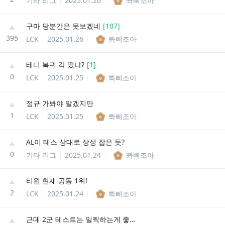
기타 리그
2025.01.26
뽜삐조아
구마 당분간은 못보겠네
[
107
]
395
LCK
2025.01.26
뽜삐조아
테디 복귀 각 떴냐?
[
1
]
0
LCK
2025.01.25
뽜삐조아
정규 가봐야 알겠지만
1
LCK
2025.01.25
뽜삐조아
AL이 테스 상대로 상성 잡은 듯?
0
기타 리그
2025.01.24
뽜삐조아
티원 현재 공동 1위!
2
LCK
2025.01.24
뽜삐조아
근데 2군 테스트는 일찍하는게 좋긴해