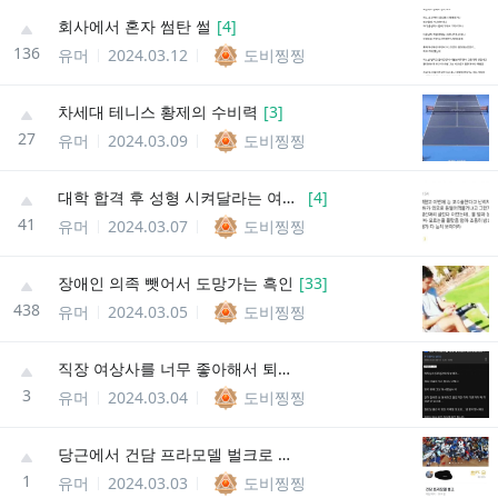
회사에서 혼자 썸탄 썰
[
4
]
136
유머
2024.03.12
도비찡찡
차세대 테니스 황제의 수비력
[
3
]
27
유머
2024.03.09
도비찡찡
대학 합격 후 성형 시켜달라는 여동생 반대하는 아빠
[
4
]
41
유머
2024.03.07
도비찡찡
장애인 의족 뺏어서 도망가는 흑인
[
33
]
438
유머
2024.03.05
도비찡찡
직장 여상사를 너무 좋아해서 퇴사했습니다
3
유머
2024.03.04
도비찡찡
당근에서 건담 프라모델 벌크로 파는 사람
1
유머
2024.03.03
도비찡찡