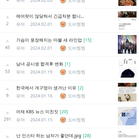
유머
2024.02.03
도비찡찡
에어팟이 않닺혀서 긴급처분 합니다
2
유머
2024.02.01
도비찡찡
가슴이 웅장해지는 마블 새 라인업
[
15
]
45
유머
2024.02.01
도비찡찡
남녀 공시생 합격후 변화
[
1
]
53
유머
2024.01.19
도비찡찡
한국에서 개구멍이 생겨난 이유
[
2
]
6
유머
2024.01.16
도비찡찡
어제 KBS 뉴스 미친짓
[
20
]
291
유머
2024.01.15
도비찡찡
난 인스타 하는 남자가 좋던데.jpg
[
28
]