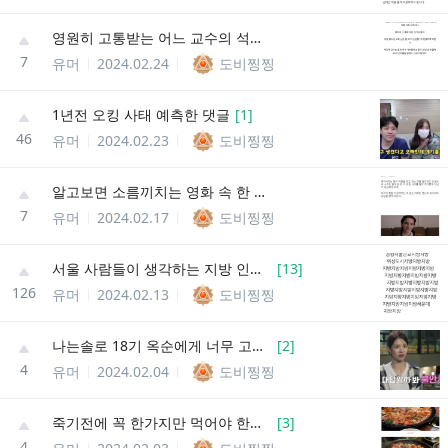
영원히 고통받는 어느 교수의 석사 논문
7
유머
2024.02.24
도비찡찡
1년전 오킹 사태 예측한 댓글
[
1
]
46
유머
2024.02.23
도비찡찡
알고보면 소름끼치는 영화 속 한 장면
7
유머
2024.02.17
도비찡찡
서울 사람들이 생각하는 지방 인식.jpg
[
13
]
126
유머
2024.02.13
도비찡찡
나는솔로 18기 옥순에게 너무 고맙다는 사람
[
2
]
4
유머
2024.02.04
도비찡찡
죽기전에 꼭 한가지만 먹어야 한다면
[
3
]
4