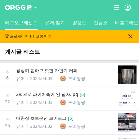
리그오브레전드
유저 찾기
양성소
잡담소
배틀그라운
🏆 프로게이머 1:1 코칭 받기!
게시글 리스트
굉장히 힙하고 핫한 자판기 커피
6
유머
2024.04.03
도비찡찡
2억으로 파이어족이 된 남자.jpg
[
6
]
22
유머
2024.04.03
도비찡찡
대환장 초보운전 브이로그
[
5
]
55
유머
2024.04.02
도비찡찡