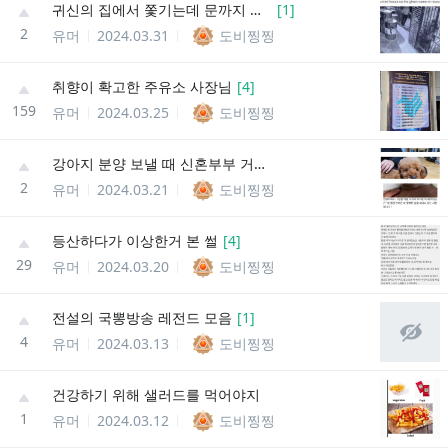
귀신의 집에서 쫓기는데 문까지 안열림
[
1
]
2
유머
2024.03.31
도비찡찡
취향이 확고한 주유소 사장님
[
4
]
159
유머
2024.03.25
도비찡찡
강아지 분양 보낼 때 신혼부부 거르는 이유
2
유머
2024.03.21
도비찡찡
등산하다가 이상한거 본 썰
[
4
]
29
유머
2024.03.20
도비찡찡
전설의 국뽕방송 레전드 모음
[
1
]
4
유머
2024.03.13
도비찡찡
건강하기 위해 샐러드를 먹어야지
1
유머
2024.03.12
도비찡찡