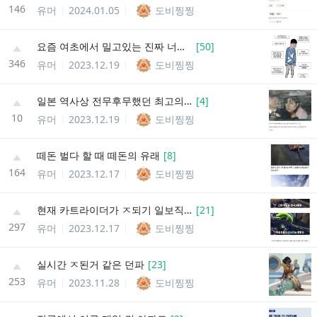
146
유머
2024.01.05
도비찡찡
요즘 여초에서 밀고있는 진짜 너드 짤
[
50
]
346
유머
2023.12.19
도비찡찡
일본 역사상 전무후무했던 최고의 꽃뱀
[
4
]
10
유머
2023.12.19
도비찡찡
떼돈 벌다 할 때 떼돈의 유래
[
8
]
164
유머
2023.12.17
도비찡찡
현재 카트라이더가 ㅈ되기 일보직전인 이유
[
21
]
297
유머
2023.12.17
도비찡찡
실시간 ㅈ된거 같은 던파
[
23
]
253
유머
2023.11.28
도비찡찡