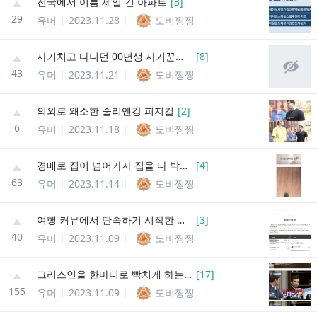
전국에서 이름 제일 긴 아파트
[
3
]
29
유머
2023.11.28
도비찡찡
사기치고 다니던 00년생 사기꾼의 최후
[
8
]
43
유머
2023.11.21
도비찡찡
의외로 왜소한 줄리엔강 피지컬
[
2
]
6
유머
2023.11.18
도비찡찡
경매로 집이 넘어가자 집을 다 박살내버림
[
4
]
63
유머
2023.11.14
도비찡찡
여행 커뮤에서 단속하기 시작한 행위
[
3
]
40
유머
2023.11.09
도비찡찡
그리스인을 한마디로 빡치게 하는 법
[
17
]
155
유머
2023.11.09
도비찡찡