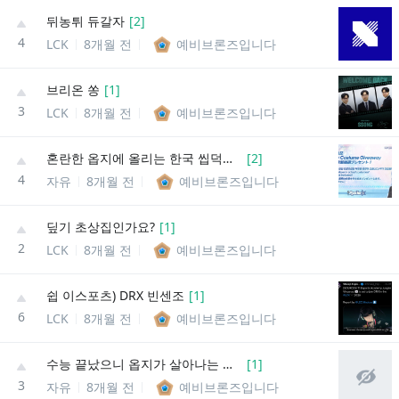
뒤농튀 듀갈자
[
2
]
4
LCK
8개월 전
예비브론즈입니다
브리온 쏭
[
1
]
3
LCK
8개월 전
예비브론즈입니다
혼란한 옵지에 올리는 한국 씹덕겜 근황
[
2
]
4
자유
8개월 전
예비브론즈입니다
딮기 초상집인가요?
[
1
]
2
LCK
8개월 전
예비브론즈입니다
쉽 이스포츠) DRX 빈센조
[
1
]
6
LCK
8개월 전
예비브론즈입니다
수능 끝났으니 옵지가 살아나는 건가요?
[
1
]
3
자유
8개월 전
예비브론즈입니다