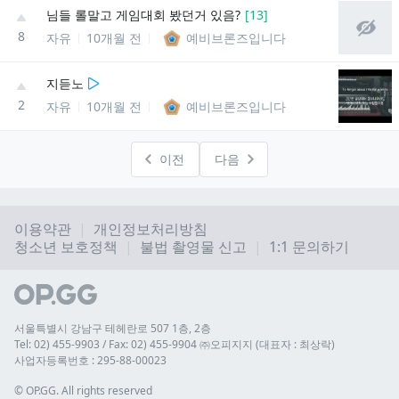
님들 롤말고 게임대회 봤던거 있음?
[
13
]
8
자유
10개월 전
예비브론즈입니다
지듣노
2
자유
10개월 전
예비브론즈입니다
이전
다음
이용약관
개인정보처리방침
청소년 보호정책
불법 촬영물 신고
1:1 문의하기
서울특별시 강남구 테헤란로 507 1층, 2층
Tel: 02) 455-9903 / Fax: 02) 455-9904 ㈜오피지지 (대표자 : 최상락)
사업자등록번호 : 295-88-00023
© 
OP.GG. All rights reserved