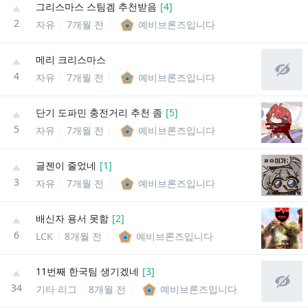
그리스마스 스팀겜 추천받음
[
4
]
2
자유
7개월 전
예비브론즈입니다
메리 크리스마스
4
자유
7개월 전
예비브론즈입니다
단기 도파민 충전거리 추천 좀
[
5
]
5
자유
7개월 전
예비브론즈입니다
글젠이 줄었네
[
1
]
3
자유
7개월 전
예비브론즈입니다
배신자 용서 못함
[
2
]
6
LCK
8개월 전
예비브론즈입니다
11번째 한국팀 생기겠네
[
3
]
34
기타 리그
8개월 전
예비브론즈입니다