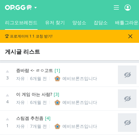
리그오브레전드
유저 찾기
양성소
잡담소
배틀그라운
🏆 프로게이머 1:1 코칭 받기!
게시글 리스트
증바람 <- ㄹㅇ고트
[
1
]
3
자유
6개월 전
예비브론즈입니다
이 게임 아는 사람?
[
3
]
4
자유
6개월 전
예비브론즈입니다
스팀겜 추천좀
[
4
]
1
자유
7개월 전
예비브론즈입니다