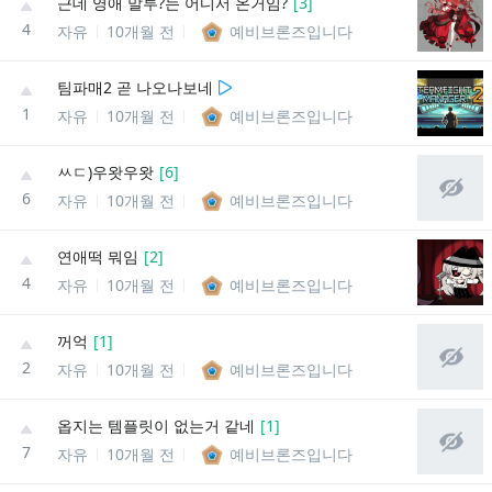
근데 영애 말투?는 어디서 온거임?
[
3
]
4
자유
10개월 전
예비브론즈입니다
팀파매2 곧 나오나보네
1
자유
10개월 전
예비브론즈입니다
ㅆㄷ)우왓우왓
[
6
]
6
자유
10개월 전
예비브론즈입니다
연애떡 뭐임
[
2
]
4
자유
10개월 전
예비브론즈입니다
꺼억
[
1
]
2
자유
10개월 전
예비브론즈입니다
옵지는 템플릿이 없는거 같네
[
1
]
7
자유
10개월 전
예비브론즈입니다