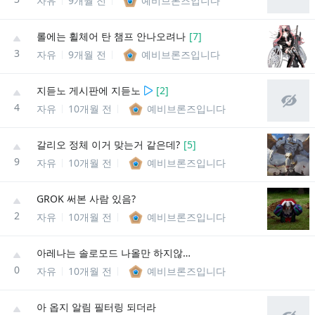
자유
9개월 전
예비브론즈입니다
롤에는 휠체어 탄 챔프 안나오려나
[
7
]
3
자유
9개월 전
예비브론즈입니다
지듣노 게시판에 지듣노
[
2
]
4
자유
10개월 전
예비브론즈입니다
갈리오 정체 이거 맞는거 같은데?
[
5
]
9
자유
10개월 전
예비브론즈입니다
GROK 써본 사람 있음?
2
자유
10개월 전
예비브론즈입니다
아레나는 솔로모드 나올만 하지않나
0
자유
10개월 전
예비브론즈입니다
아 옵지 알림 필터링 되더라