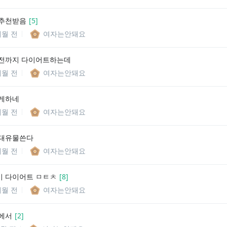
 추천받음
[
5
]
개월 전
여자는안돼요
전까지 다이어트하는데
개월 전
여자는안돼요
게하네
개월 전
여자는안돼요
고대유물쓴다
개월 전
여자는안돼요
 다이어트 ㅁㅌㅊ
[
8
]
개월 전
여자는안돼요
에서
[
2
]