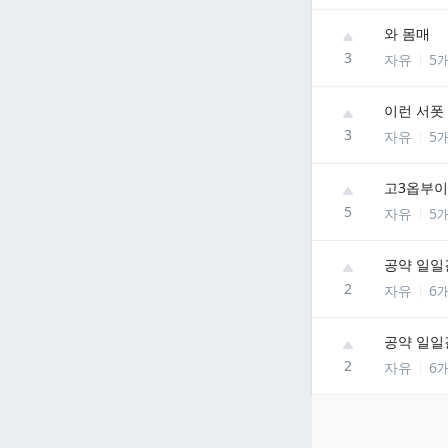
와 몸매
3
자유
5
이런 서폿
3
자유
5
고3옵부이
5
자유
5
공약 일일
2
자유
6
공약 일일
2
자유
6