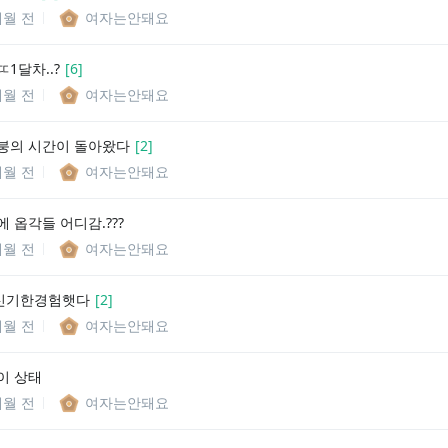
개월 전
여자는안돼요
1달차..?
[
6
]
개월 전
여자는안돼요
붕의 시간이 돌아왔다
[
2
]
개월 전
여자는안돼요
 옵각들 어디감.???
개월 전
여자는안돼요
신기한경험햇다
[
2
]
개월 전
여자는안돼요
이 상태
개월 전
여자는안돼요