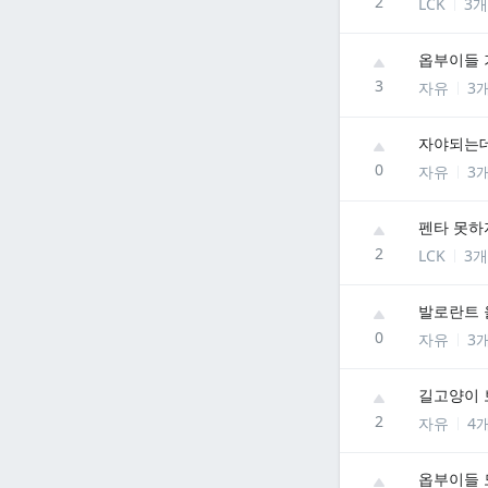
2
LCK
3개
옵부이들 
3
자유
3
자야되는
0
자유
3
펜타 못하
2
LCK
3개
발로란트 
0
자유
3
길고양이
2
자유
4
옵부이들 도