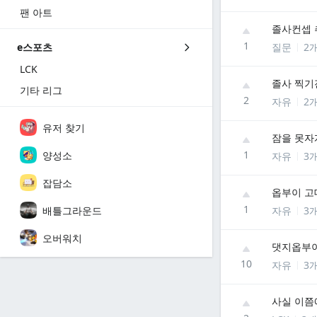
팬 아트
졸사컨셉
1
질문
2
e스포츠
LCK
졸사 찍기
기타 리그
2
자유
2
유저 찾기
잠을 못자
1
양성소
자유
3
잡담소
옵부이 
1
배틀그라운드
자유
3
오버워치
댓지옵부이
10
자유
3
사실 이쯤