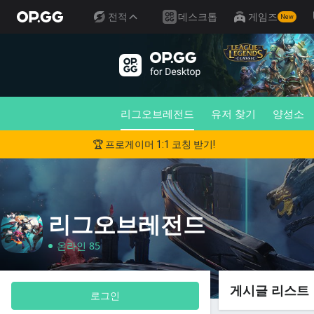
전적
데스크톱
게임즈
New
리그오브레전드
유저 찾기
양성소
🏆 프로게이머 1:1 코칭 받기!
리그오브레전드
온라인 85
게시글 리스트
로그인