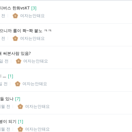
티버스 한화vsKT
[
3
]
 전
여자는안돼요
없으니까 롤이 쫙~쫙 붙노 ㅋㅋ
 전
여자는안돼요
 써본사람 있음?
0일 전
여자는안돼요
ㄷㅡ
[
1
]
일 전
여자는안돼요
들 있나
[
7
]
개월 전
여자는안돼요
붕이 되기
[
1
]
개월 전
여자는안돼요