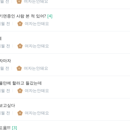
월 전
여자는안돼요
기면증인 사람 본 적 있어?
[
4
]
개월 전
여자는안돼요
데
개월 전
여자는안돼요
자마자
월 전
여자는안돼요
올만에 할라고 들갔는데
개월 전
여자는안돼요
 보고싶다
개월 전
여자는안돼요
움!!!
[
3
]