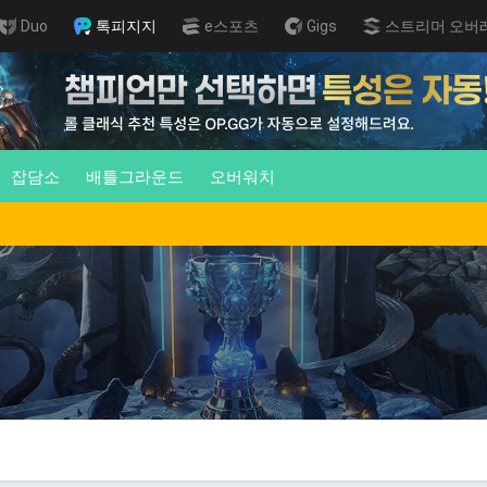
Duo
톡피지지
e스포츠
Gigs
스트리머 오버
잡담소
배틀그라운드
오버워치