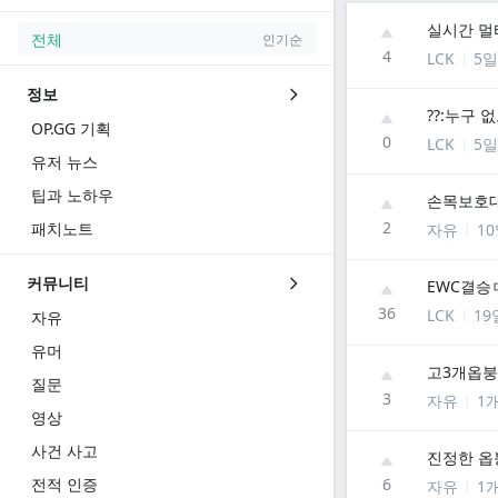
실시간 멀
전체
인기순
4
LCK
5일
정보
??:누구 
OP.GG 기획
0
LCK
5일
유저 뉴스
팁과 노하우
손목보호대
2
패치노트
자유
1
커뮤니티
EWC결승
36
LCK
19
자유
유머
고3개옵붕
질문
3
자유
1
영상
사건 사고
진정한 옵
전적 인증
6
자유
1