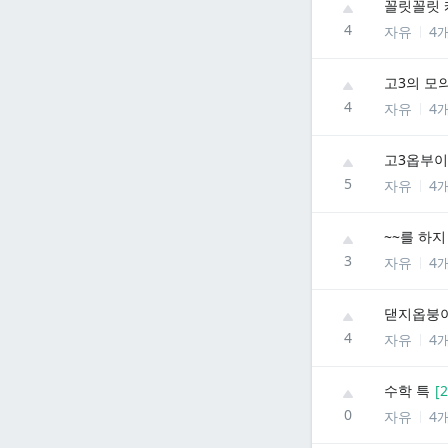
꼴릿꼴릿 
4
자유
4
고3의 모
4
자유
4
고3옵부이
5
자유
4
~~를 하
3
자유
4
댇지옵붕이
4
자유
4
수학 특
[
2
0
자유
4