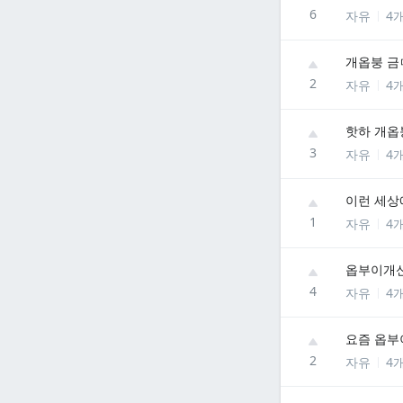
6
자유
4
개옵붕 금ㄸ
2
자유
4
핫하 개옵
3
자유
4
이런 세상에
1
자유
4
옵부이개
4
자유
4
요즘 옵부
2
자유
4