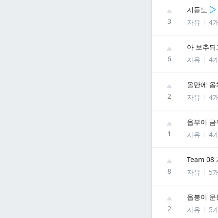
지듣노
3
자유
4
아 보추되
6
자유
4
올만에 옵
2
자유
4
옵부이 금
1
자유
4
Team 0
8
자유
5
옵붕이 
2
자유
5