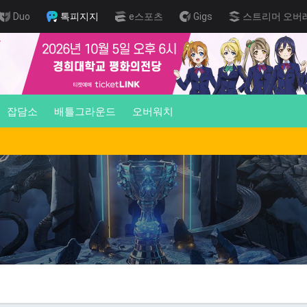
Duo
톡피지지
e스포츠
Gigs
스트리머 오버
잡담소
배틀그라운드
오버워치