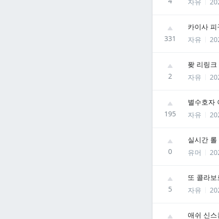
4
자유
20
카이사 피
331
자유
20
퐞 리링크
2
자유
20
별수호자 
195
자유
20
실시간 롤
0
유머
20
또 콜라보
5
자유
20
애쉬 신스