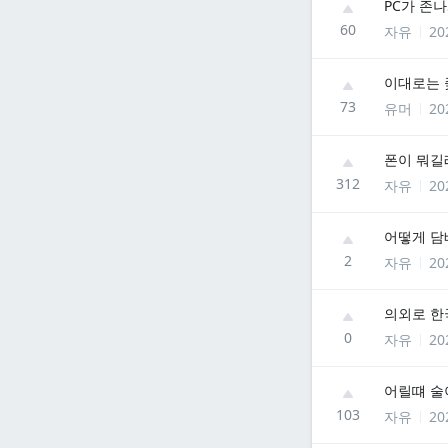
PC가 존
60
자유
20
이대로는 
73
유머
20
폰이 뭐길
312
자유
20
어떻게 
2
자유
20
의외로 
0
자유
20
어릴떄 술
103
자유
20