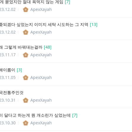
나게 묻었지만 절대 욕먹지 않는 게임
[
7
]
23.12.02
ApexXayah
좆되겠다 싶었는지 이미지 세탁 시도하는 그 지역
[
13
]
23.12.02
ApexXayah
래 그렇게 바꿔대는걸까
[
48
]
23.11.17
ApexXayah
담배이름이
[
3
]
23.11.05
ApexXayah
한국전통주인것
23.10.31
ApexXayah
이 달다고 하는게 뭔 개소린가 싶었는데
[
7
]
23.10.30
ApexXayah