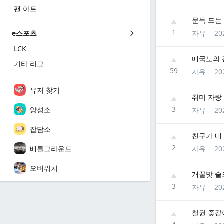
팬 아트
문득 드는
1
자유
20
e스포츠
LCK
매국노의
기타 리그
59
자유
20
유저 찾기
취미 자랑
3
양성소
자유
20
잡담소
친구가 내
2
배틀그라운드
자유
20
오버워치
개꿀맛 술
3
자유
20
철권 좆같