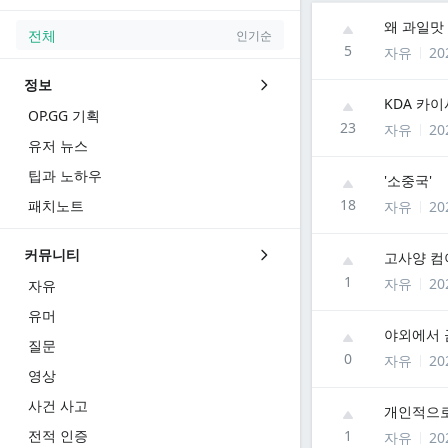
왜 과일맛
전체
인기순
5
자유
20
정보
KDA 카
OP.GG 기획
23
자유
20
유저 뉴스
팁과 노하우
'소중국'
18
패치노트
자유
20
커뮤니티
고사양 컴
1
자유
20
자유
유머
야외에서 
질문
0
자유
20
영상
사건 사고
개인적으로
전적 인증
1
자유
20