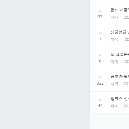
현재 개꿀
57
자유
20
싱글벙글 
1
자유
20
또 표절논
6
자유
20
공부가 쉽
922
자유
20
징크스 신
44
유머
20