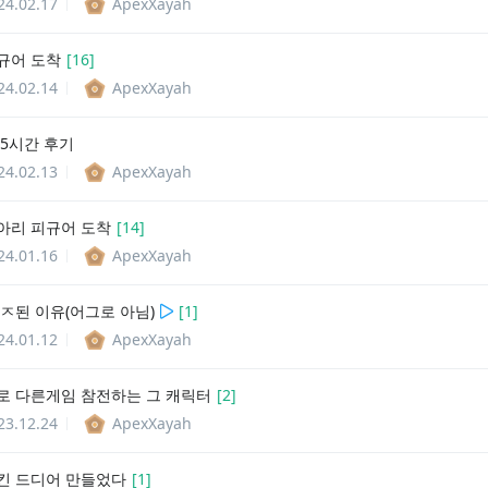
24.02.17
ApexXayah
규어 도착
[
16
]
24.02.14
ApexXayah
 5시간 후기
24.02.13
ApexXayah
아리 피규어 도착
[
14
]
24.01.16
ApexXayah
 ㅈ된 이유(어그로 아님)
[
1
]
24.01.12
ApexXayah
로 다른게임 참전하는 그 캐릭터
[
2
]
23.12.24
ApexXayah
킨 드디어 만들었다
[
1
]