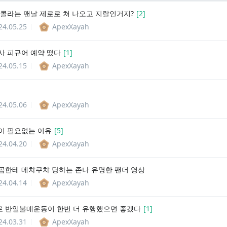
 콜라는 맨날 제로로 쳐 나오고 지랄인거지?
[
2
]
24.05.25
ApexXayah
이사 피규어 예약 떴다
[
1
]
24.05.15
ApexXayah
24.05.06
ApexXayah
이 필요없는 이유
[
5
]
24.04.20
ApexXayah
곰한테 메챠쿠챠 당하는 존나 유명한 팬더 영상
24.04.14
ApexXayah
 반일불매운동이 한번 더 유행했으면 좋겠다
[
1
]
24.03.31
ApexXayah