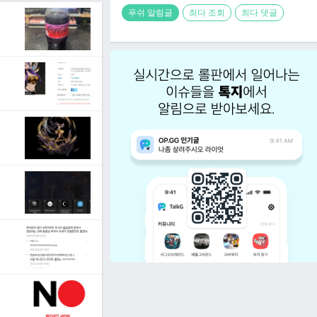
푸쉬 알림글
최다 조회
최다 댓글