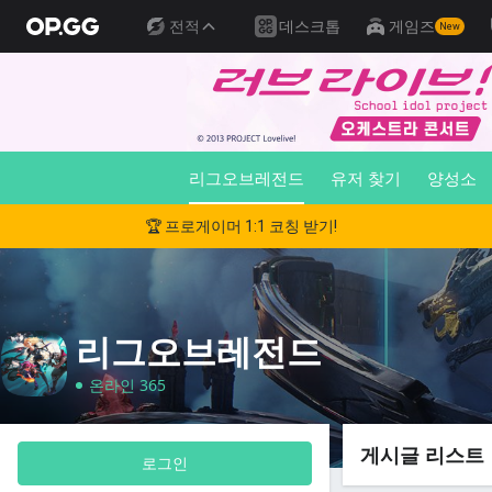
전적
데스크톱
게임즈
New
리그오브레전드
유저 찾기
양성소
🏆 프로게이머 1:1 코칭 받기!
리그오브레전드
온라인 365
게시글 리스트
로그인