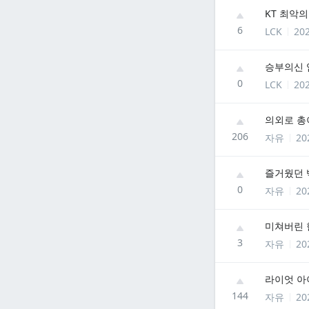
KT 최악
6
LCK
202
승부의신
0
LCK
202
의외로 총
206
자유
20
즐거웠던 
0
자유
20
미쳐버린 
3
자유
20
라이엇 아
144
자유
20