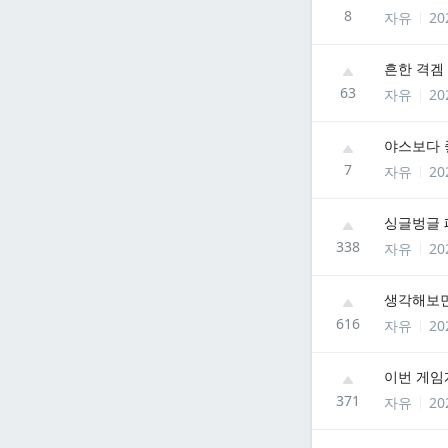
8
자유
20
흔한 격겜
63
자유
20
야스보다 
7
자유
20
싱글벙글 
338
자유
20
생각해보면
616
자유
20
이번 게임
371
자유
20