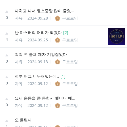
다치고 나서 헬스중량 많이 줄었었는데
0
자유
2024.09.28
구르르밍
난 마스터의 머리가 되겠다
[
2
]
4
자유
2024.09.25
구르르밍
킥킥 ㅋ 롤체 제자 기강잡았다
0
자유
2024.09.13
구르르밍
적투 버그 너무재밌는데..
[
1
]
0
자유
2024.09.12
구르르밍
요새 운동을 좀 등한시 했더니 배가 말랑말랑해지고있어
0
자유
2024.09.12
구르르밍
오 롤된다
1