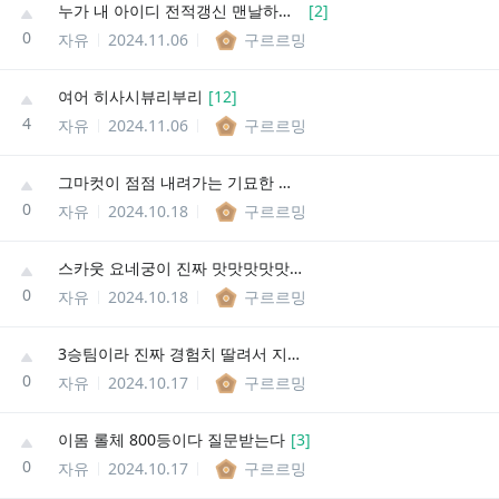
누가 내 아이디 전적갱신 맨날하는거같어
[
2
]
0
자유
2024.11.06
구르르밍
여어 히사시뷰리부리
[
12
]
4
자유
2024.11.06
구르르밍
그마컷이 점점 내려가는 기묘한 상황 ㅋㅋㅋ
0
자유
2024.10.18
구르르밍
스카웃 요네궁이 진짜 맛맛맛맛맛 없음
0
자유
2024.10.18
구르르밍
3승팀이라 진짜 경험치 딸려서 지는건가??
0
자유
2024.10.17
구르르밍
이몸 롤체 800등이다 질문받는다
[
3
]
0
자유
2024.10.17
구르르밍