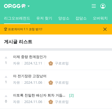
리그오브레전드
유저 찾기
양성소
잡담소
오버워치
🏆 프로게이머 1:1 코칭 받기!
게시글 리스트
이제 중량 한계점인가
1
자유
2024.12.11
구르르밍
아 전기장판 고장났어
1
자유
2024.11.06
구르르밍
이토록 친밀한 배신자 회차 거듭할수록 짜증나넹
[
2
]
0
자유
2024.11.06
구르르밍