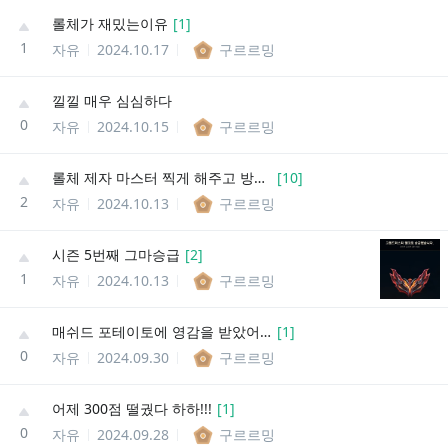
롤체가 재밌는이유
[
1
]
1
자유
2024.10.17
구르르밍
낄낄 매우 심심하다
0
자유
2024.10.15
구르르밍
롤체 제자 마스터 찍게 해주고 방생함
[
10
]
2
자유
2024.10.13
구르르밍
시즌 5번째 그마승급
[
2
]
1
자유
2024.10.13
구르르밍
매쉬드 포테이토에 영감을 받았어 !!!
[
1
]
0
자유
2024.09.30
구르르밍
어제 300점 떨궜다 하하!!!
[
1
]
0
자유
2024.09.28
구르르밍