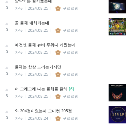
암막커튼 설치했는데
0
자유
2024.08.25
구르르밍
곧 롤체 패치되는데
0
자유
2024.08.25
구르르밍
예전엔 롤체 뉴비 주워다 키웠는데
0
자유
2024.08.25
구르르밍
롤체는 항상 느끼는거지만
0
자유
2024.08.25
구르르밍
어 그래그래 나는 롤체를 잘해
[
6
]
3
자유
2024.08.25
구르르밍
와 204점이였는데 그마컷 205점으로 올라서 허겁지겁 랭크돌림
0
자유
2024.08.24
구르르밍