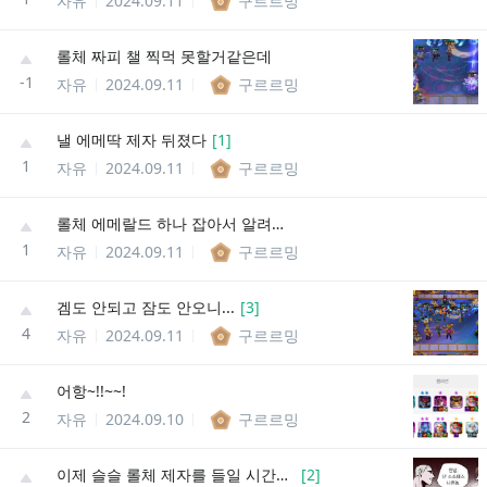
자유
2024.09.11
구르르밍
롤체 짜피 챌 찍먹 못할거같은데
-1
자유
2024.09.11
구르르밍
낼 에메딱 제자 뒤졌다
[
1
]
1
자유
2024.09.11
구르르밍
롤체 에메랄드 하나 잡아서 알려주고있는데
1
자유
2024.09.11
구르르밍
겜도 안되고 잠도 안오니...
[
3
]
4
자유
2024.09.11
구르르밍
어항~!!~~!
2
자유
2024.09.10
구르르밍
이제 슬슬 롤체 제자를 들일 시간이다
[
2
]