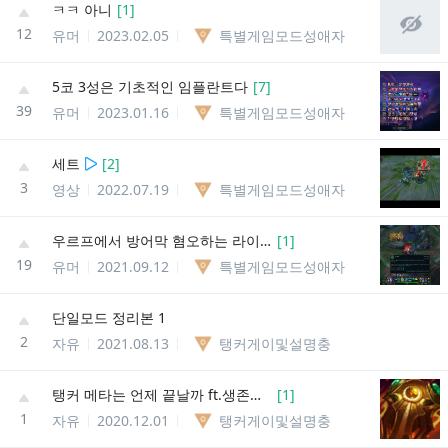
ㅋㅋ 아니
[
1
]
12
유머
2023.02.05
특별게임모드성애자
5코 3성은 기초적인 임플란트다
[
7
]
39
유머
2023.01.16
특별게임모드성애자
세트
[
2
]
3
영상
2022.07.19
특별게임모드성애자
우르프에서 방어막 혐오하는 라이엇
[
1
]
19
유머
2021.09.12
특별게임모드성애자
단일모드 정리본 1
2
자유
2021.08.13
탱커게이및설명충
탱커 메타는 언제 끝날까 ft.생존신고
[
1
]
1
자유
2020.12.01
탱커게이및설명충