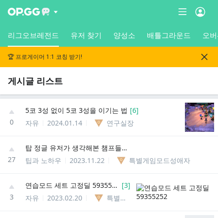
리그오브레전드
유저 찾기
양성소
배틀그라운드
오버
🏆 프로게이머 1:1 코칭 받기!
게시글 리스트
5코 3성 없이 5코 3성을 이기는 법
[
6
]
0
자유
2024.01.14
연구실장
탑 정글 유저가 생각해본 챔프들의 템트리 *장문
27
팁과 노하우
2023.11.22
특별게임모드성애자
연습모드 세트 고정딜 59355252
[
3
]
3
자유
2023.02.20
특별게임모드성애자