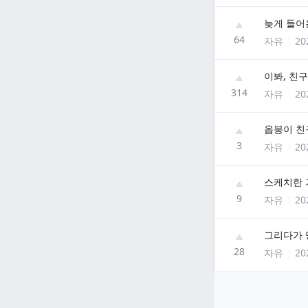
늦게 들어
64
자유
20
이봐, 친구
314
자유
20
옵붕이 친
3
자유
20
스케치한 
9
자유
20
그리다가 
28
자유
20