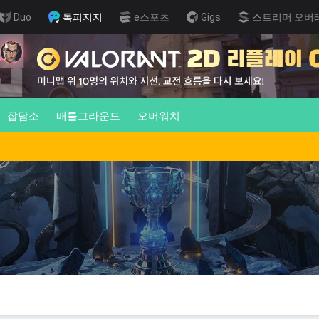
Duo
톡피지지
e스포츠
Gigs
스트리머 오버
잡담소
배틀그라운드
오버워치