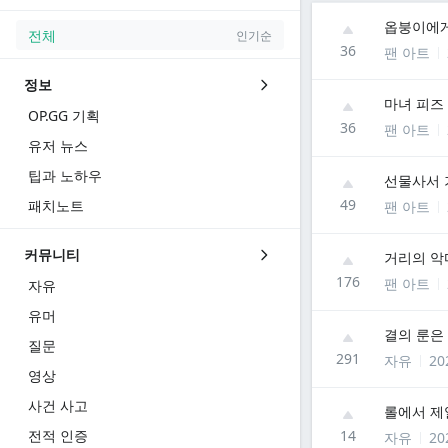
옵붕이에게
전체
인기순
36
팬 아트
정보
마녀 피즈
OP.GG 기획
36
팬 아트
유저 뉴스
팁과 노하우
선물사서 
49
패치노트
팬 아트
커뮤니티
거리의 악
176
팬 아트
자유
유머
결의 룬은
질문
291
자유
20
영상
사건 사고
롤에서 제
전적 인증
14
자유
20