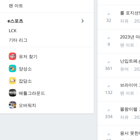
팬 아트
롤 포지션
32
자유
20
e스포츠
LCK
2023년 
기타 리그
9
팬 아트
유저 찾기
난입트페.g
361
양성소
유머
20
잡담소
브라이어 
132
배틀그라운드
팬 아트
오버워치
몰왕이렐 
334
자유
20
용서 못한