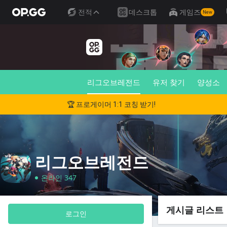
전적
데스크톱
게임즈
New
리그오브레전드
유저 찾기
양성소
🏆 프로게이머 1:1 코칭 받기!
리그오브레전드
온라인 347
게시글 리스트
로그인