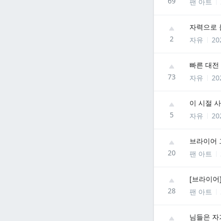
69
팬 아트
자력으로 
2
자유
20
빠른 대전
73
자유
20
이 시절 
5
자유
20
브라이어 
20
팬 아트
[브라이어
28
팬 아트
님들은 자