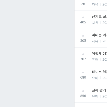
26
자유
20
신지드 실
405
자유
20
너네는 이
305
자유
20
이렇게 생
707
유머
20
타노스 알몸
680
유머
20
진짜 광기
856
유머
20