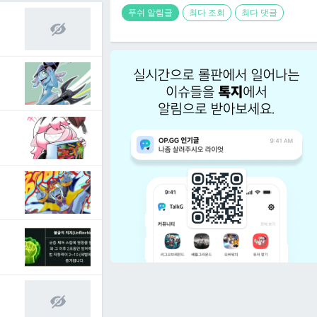
푸쉬 알림글
최다 조회
최다 댓글