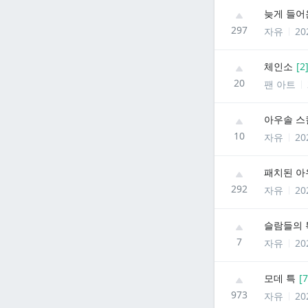
늦게 들어
297
자유
20
체인소
[
2
20
팬 아트
아우솔 스
10
자유
20
패치된 아우
292
자유
20
슬람들의 
7
자유
20
모데 특
[
7
973
자유
20