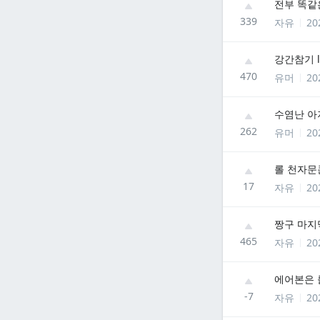
전부 똑같
339
자유
20
강간참기 lv
470
유머
20
수염난 아
262
유머
20
롤 천자문
17
자유
20
짱구 마지막
465
자유
20
에어본은 
-7
자유
20