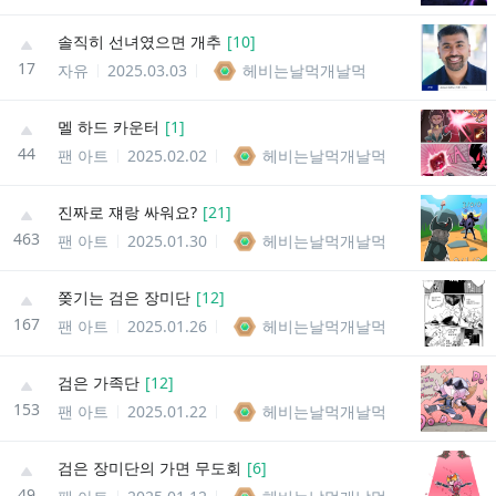
솔직히 선녀였으면 개추
[
10
]
17
자유
2025.03.03
헤비는날먹개날먹
멜 하드 카운터
[
1
]
44
팬 아트
2025.02.02
헤비는날먹개날먹
진짜로 쟤랑 싸워요?
[
21
]
463
팬 아트
2025.01.30
헤비는날먹개날먹
쫒기는 검은 장미단
[
12
]
167
팬 아트
2025.01.26
헤비는날먹개날먹
검은 가족단
[
12
]
153
팬 아트
2025.01.22
헤비는날먹개날먹
검은 장미단의 가면 무도회
[
6
]
49