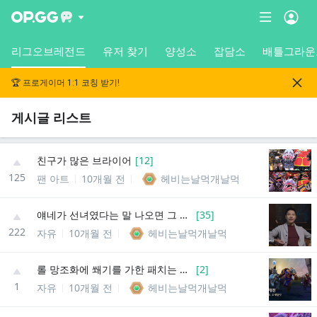
리그오브레전드
유저 찾기
양성소
잡담소
배틀그라운
🏆 프로게이머 1:1 코칭 받기!
게시글 리스트
친구가 많은 브라이어
[
12
]
125
팬 아트
10개월 전
헤비는날먹개날먹
얘네가 선녀였다는 말 나오면 그 땐 롤 진짜 파멸한 거임
[
35
]
222
자유
10개월 전
헤비는날먹개날먹
롤 망조화에 쐐기를 가한 패치는 또 있음
[
2
]
1
자유
10개월 전
헤비는날먹개날먹