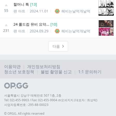
할머니 특
[
13
]
55
팬 아트
2024.11.01
헤비는날먹개날먹
24 롤드컵 뮤비 요약...
[
10
]
231
팬 아트
2024.09.29
헤비는날먹개날먹
다음
이용약관
개인정보처리방침
청소년 보호정책
불법 촬영물 신고
1:1 문의하기
서울특별시 강남구 테헤란로 507 1층, 2층
Tel: 02) 455-9903 / Fax: 02) 455-9904 ㈜오피지지 (대표자 : 최상락)
사업자등록번호 : 295-88-00023
© 
OP.GG. All rights reserved