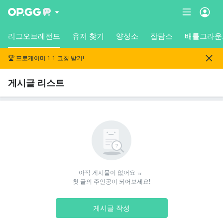
리그오브레전드
유저 찾기
양성소
잡담소
배틀그라운
🏆 프로게이머 1:1 코칭 받기!
게시글 리스트
아직 게시물이 없어요 ㅠ 

첫 글의 주인공이 되어보세요!
게시글 작성