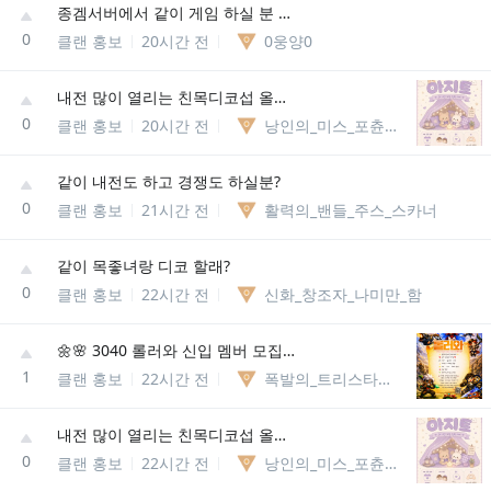
종겜서버에서 같이 게임 하실 분 구해용
0
클랜 홍보
20시간 전
0웅양0
내전 많이 열리는 친목디코섭 올래요?
0
클랜 홍보
20시간 전
낭인의_미스_포츈92901507736
같이 내전도 하고 경쟁도 하실분?
0
클랜 홍보
21시간 전
활력의_밴들_주스_스카너
같이 목좋녀랑 디코 할래?
0
클랜 홍보
22시간 전
신화_창조자_나미만_함
🌼🌸 3040 롤러와 신입 멤버 모집 🌸🌼
1
클랜 홍보
22시간 전
폭발의_트리스타나56395612788
내전 많이 열리는 친목디코섭 올래요?
0
클랜 홍보
22시간 전
낭인의_미스_포츈92901507736