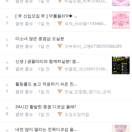
0
클랜 홍보
1일 전
비밀요원_바루스403388447132
[ 🌸 신입모집 🌸 ] 🩷롤블리🩷▶️ 롤메인성인종합게임방◀️ 🌸 다양한 동아리 개설 🌸
1
클랜 홍보
1일 전
숙적_브라움11934609425910
미소녀 많은 종겜섭 오실분
1
클랜 홍보
1일 전
깃부르미_그웬6738355588289
신생 ) 광물따리와 함깨하실분! 겜돌이 겜순이 환영합니다~
0
클랜 홍보
1일 전
반품된_크산테9151907296656
활동률도 높고 적응하기 쉬운 친목섭에서 게임하자~
1
클랜 홍보
1일 전
전설_민첩함_챙기는_요릭
24시간 활발한 종겜 디코섭 올래?
0
클랜 홍보
1일 전
오징오징어칩
내전 많이 열리는 친목디코섭 올래요?