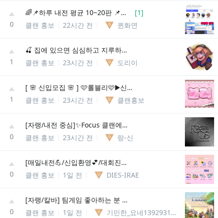
🌈📌하루 내전 평균 10~20판 📌점수, 승률제로 내전 운영 📌듀랭, 자랭, 칼바람, 롤체도 핫해! 📌성인 롤 톡방, 롤 디스코드 , 롤 내전 , 롤 클랜
[
1
]
0
클랜 홍보
22시간 전
퀸화연
🍒 집에 있으면 심심하고 지루하신 분들 저희 서버로 놀러와서 같이 대화하고 게임해요! 🍒
1
클랜 홍보
23시간 전
도리이
[ 🌸 신입모집 🌸 ] 🩷롤블리🩷▶️신생 롤메인성인종합게임방◀️ 🌸 다양한 동아리 개설 🌸
1
클랜 홍보
23시간 전
클랜홍보
[자랭/내전 중심]✨Focus 클랜에서 새로운 클랜원을 모집합니다!✨
0
클랜 홍보
23시간 전
랑-신
[매일내전💪/신입환영💕/대회진행🏆] 💜롤최몇에서 새로운 클랜원을 모집합니다💜
0
클랜 홍보
1일 전
DIES-IRAE
[자랭/칼바] 팀게임 좋아하는 분 대환영!!
0
클랜 홍보
1일 전
기민한_요네13929319375352