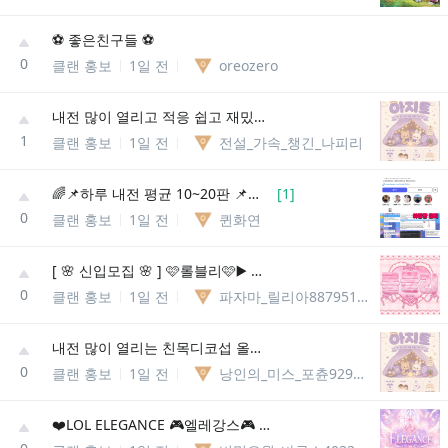
⚽ 좋은친구들 ⚽
0
클랜 홍보
1일 전
oreozero
내전 많이 열리고 적응 쉽고 재밌는 디코섭 올 사람 !
1
클랜 홍보
1일 전
전설_가속_챙긴_나피리
🌈📌하루 내전 평균 10~20판 📌점수, 승률제로 내전 운영 📌듀랭, 자랭, 칼바람, 롤체도 핫해! 📌성인 롤 톡방, 롤 디스코드 , 롤 내전 , 롤 클랜
[
1
]
0
클랜 홍보
1일 전
퀸화연
[ 🌸 신입모집 🌸 ] 🩷롤블리🩷▶️ 롤메인성인종합게임방◀️ 🌸 다양한 동아리 개설 🌸
0
클랜 홍보
1일 전
파자마_릴리아8879515385181
내전 많이 열리는 친목디코섭 올래요?
0
클랜 홍보
1일 전
낭인의_미스_포츈92901507736
❤️LOL ELEGANCE 🎮엘레강스🎮 신입모집중 ❤️