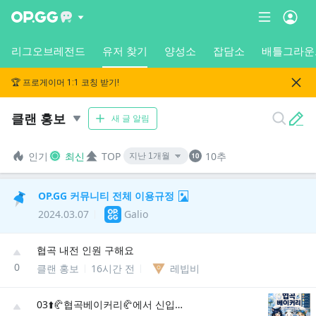
리그오브레전드
유저 찾기
양성소
잡담소
배틀그라운
🏆 프로게이머 1:1 코칭 받기!
클랜 홍보
새 글 알림
인기
최신
TOP
10추
OP.GG 커뮤니티 전체 이용규정
2024.03.07
Galio
협곡 내전 인원 구해요
0
클랜 홍보
16시간 전
레빕비
03⬆️🥐협곡베이커리🥐에서 신입분들을 모집합니다