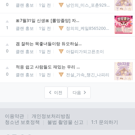
0
클랜 홍보
1일 전
낭인의_미스_포츈92901507736
🎀7월31일 신생🎀 [롤망졸망] 자랭위주 클랜💗!!@
1
클랜 홍보
1일 전
정의의_케일85652008146929
겜 잘하는 목좋녀들이랑 듀오하실분
0
클랜 홍보
1일 전
아칼리가되고픈조이
적응 쉽고 사람들도 재밌는 우리 디코섭 올 사람 !
0
클랜 홍보
1일 전
전설_가속_챙긴_나피리
이전
다음
이용약관
개인정보처리방침
청소년 보호정책
불법 촬영물 신고
1:1 문의하기