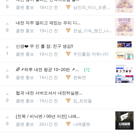
0
클랜 홍보
18시간 전
낭인의_미스_포츈92901507736
내전 자주 열리고 재밌는 우리 디코섭 올 사람 !!
0
클랜 홍보
19시간 전
전설_가속_챙긴_나피리
신생❤️ 무 인 롤 점: 친구 생김‼️
1
클랜 홍보
19시간 전
무인롤점-커뮤니티
🌈📌하루 내전 평균 10~20판 📌점수, 승률제로 내전 운영 📌듀랭, 자랭, 칼바람, 롤체도 핫해! 📌성인 롤 톡방, 롤 디스코드 , 롤 내전 , 롤 클랜
[
1
]
0
클랜 홍보
19시간 전
퀸화연
협곡 내전 서버오셔서 내전하실분@@@
0
클랜 홍보
19시간 전
킹_트런들
[친목 / 비닉변 / 00년 이전] 나래클랜에서 클랜원을 모집합니다
0
클랜 홍보
20시간 전
나래클랜