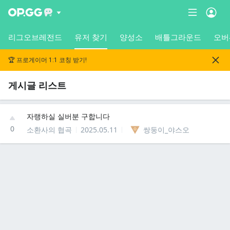
리그오브레전드
유저 찾기
양성소
배틀그라운드
오버
🏆 프로게이머 1:1 코칭 받기!
게시글 리스트
자랭하실 실버분 구합니다
0
소환사의 협곡
2025.05.11
쌍둥이_야스오