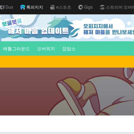
Duo
톡피지지
e스포츠
Gigs
스트리머 오버
배틀그라운드
오버워치
잡담소