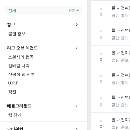
롤 내전여
전체
인기순
0
클랜 홍보
정보
롤 내전여
클랜 홍보
0
클랜 홍보
리그 오브 레전드
롤 내전여
소환사의 협곡
0
클랜 홍보
칼바람 나락
전략적 팀 전투
롤 내전여
0
클랜 홍보
U.R.F
격전
롤 내전여
0
클랜 홍보
배틀그라운드
팀 찾기
롤 내전여
0
클랜 홍보
오버워치