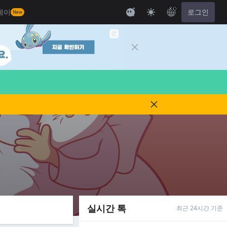
KO
레이
로그인
New
실시간 톡
최근 24시간 기준