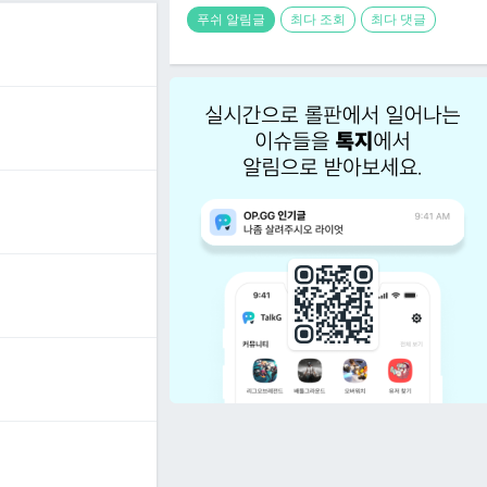
푸쉬 알림글
최다 조회
최다 댓글