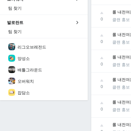
팀 찾기
롤 내전여
0
클랜 홍보
발로란트
팀 찾기
롤 내전여
0
클랜 홍보
리그오브레전드
롤 내전여
양성소
0
클랜 홍보
배틀그라운드
롤 내전여
오버워치
0
클랜 홍보
잡담소
롤 내전여
0
클랜 홍보
롤 내전여