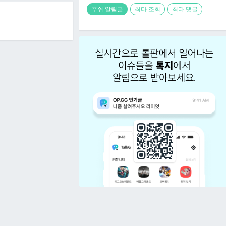
푸쉬 알림글
최다 조회
최다 댓글