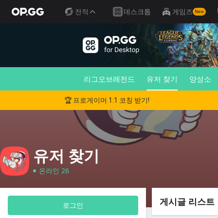
전적
데스크톱
게임즈
New
리그오브레전드
유저 찾기
양성소
🏆 프로게이머 1:1 코칭 받기!
유저 찾기
온라인 26
게시글 리스트
로그인