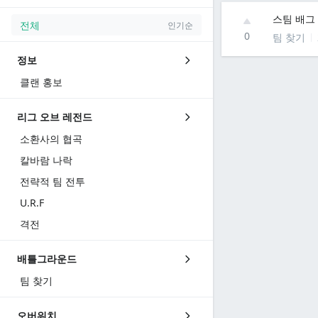
스팀 배그
전체
인기순
0
팀 찾기
정보
클랜 홍보
리그 오브 레전드
소환사의 협곡
칼바람 나락
전략적 팀 전투
U.R.F
격전
배틀그라운드
팀 찾기
오버워치