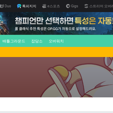
Duo
톡피지지
e스포츠
Gigs
스트리머 오버
배틀그라운드
잡담소
오버워치