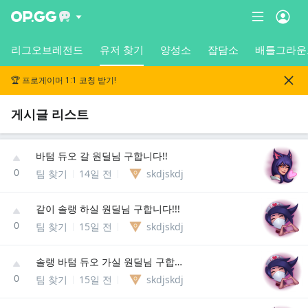
리그오브레전드
유저 찾기
양성소
잡담소
배틀그라운
🏆 프로게이머 1:1 코칭 받기!
게시글 리스트
바텀 듀오 갈 원딜님 구합니다!!
0
팀 찾기
14일 전
skdjskdj
같이 솔랭 하실 원딜님 구합니다!!!
0
팀 찾기
15일 전
skdjskdj
솔랭 바텀 듀오 가실 원딜님 구합니다!
0
팀 찾기
15일 전
skdjskdj