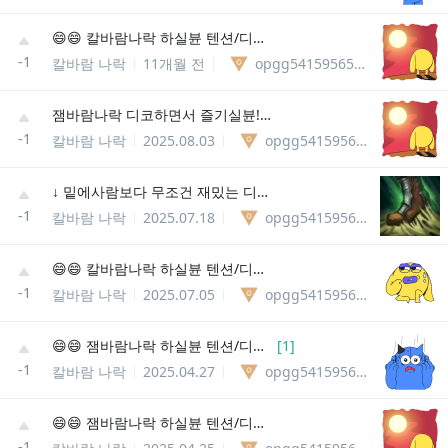
😄😄 칼바람나락 하실뷴 텐션/디코 필슈 😄😄
-1
칼바람 나락
11개월 전
opgg541595654291
잼바람나락 디코하면서 즐기실뷴!! 3/5 선착슌
-1
칼바람 나락
2025.08.03
opgg541595654291
↓ 밑에사람보다 무조건 재밌는 디코칼바파티
-1
칼바람 나락
2025.07.18
opgg541595654291
😄😄 칼바람나락 하실뷴 텐션/디코 필슈 😄😄
-1
칼바람 나락
2025.07.05
opgg541595654291
😄😄 잼바람나락 하실뷴 텐션/디코 필슈 😄😄
[
1
]
-1
칼바람 나락
2025.04.27
opgg541595654291
😄😄 잼바람나락 하실뷴 텐션/디코 필슈 😄😄 라스트 한자리
-1