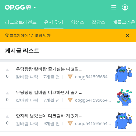
리그오브레전드
유저 찾기
양성소
잡담소
배틀그라운
🏆 프로게이머 1:1 코칭 받기!
게시글 리스트
우당탕탕 칼바람 즐기실분 디코필슈
0
칼바람 나락
7개월 전
opgg541595654291
우당탕탕 칼바람 디코하면서 즐기실뷴 (՞៸៸›⩊‹៸៸՞)
0
칼바람 나락
7개월 전
opgg541595654291
한자리 남았는데 디코칼바 재밌게하실뷴 ദ്ദി(｡•̀ ᗜ<)
0
칼바람 나락
9개월 전
opgg541595654291