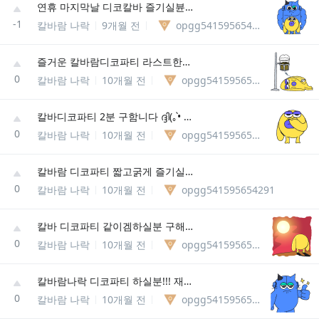
연휴 마지막날 디코칼바 즐기실뷴 ദ്ദി(｡•̀ ᗜ<)
-1
칼바람 나락
9개월 전
opgg541595654291
즐거운 칼바람디코파티 라스트한분 모집 ദ്ദി(｡•̀ ᗜ<)
0
칼바람 나락
10개월 전
opgg541595654291
칼바디코파티 2분 구함니다 ദ്ദി(｡•̀ ᗜ<)
0
칼바람 나락
10개월 전
opgg541595654291
칼바람 디코파티 짧고굵게 즐기실분!!!
0
칼바람 나락
10개월 전
opgg541595654291
칼바 디코파티 같이겜하실분 구해요 >_<
0
칼바람 나락
10개월 전
opgg541595654291
칼바람나락 디코파티 하실분!!! 재밌게해보아요
0
칼바람 나락
10개월 전
opgg541595654291