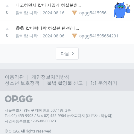
디코하면서 칼바 재밌게 하실분@@@ (2/5)
0
칼바람 나락
2024.08.16
opgg541595654291
😄😄 칼바람나락 하실뷴 텐션/디코 필슈 😄😄 (4/5)
0
칼바람 나락
2024.08.06
opgg541595654291
다음
이용약관
개인정보처리방침
청소년 보호정책
불법 촬영물 신고
1:1 문의하기
서울특별시 강남구 테헤란로 507 1층, 2층
Tel: 02) 455-9903 / Fax: 02) 455-9904 ㈜오피지지 (대표자 : 최상락)
사업자등록번호 : 295-88-00023
© 
OP.GG. All rights reserved