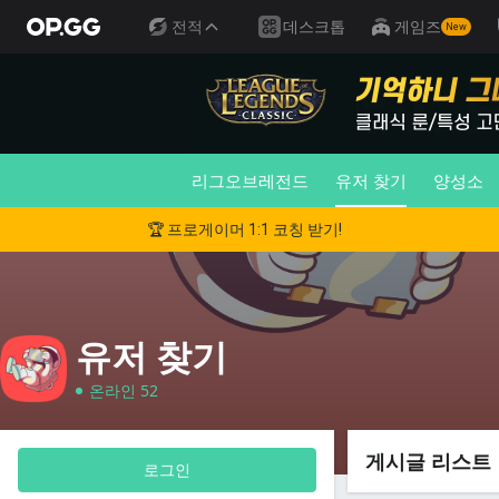
전적
데스크톱
게임즈
New
리그오브레전드
유저 찾기
양성소
🏆 프로게이머 1:1 코칭 받기!
유저 찾기
온라인 52
게시글 리스트
로그인