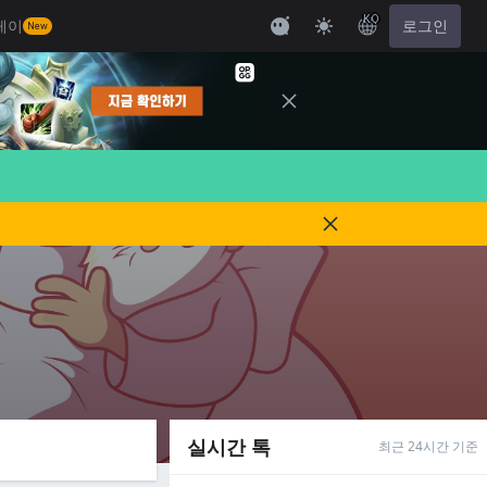
KO
레이
로그인
New
실시간 톡
최근 24시간 기준