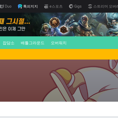
Duo
톡피지지
e스포츠
Gigs
스트리머 오버
잡담소
배틀그라운드
오버워치