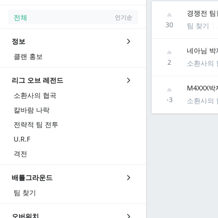
경쟁전 팀
전체
인기순
30
팀 찾기
정보
네아님 박
클랜 홍보
2
소환사의 
리그 오브 레전드
M4XXX박
소환사의 협곡
-3
소환사의 
칼바람 나락
전략적 팀 전투
U.R.F
격전
배틀그라운드
팀 찾기
오버워치