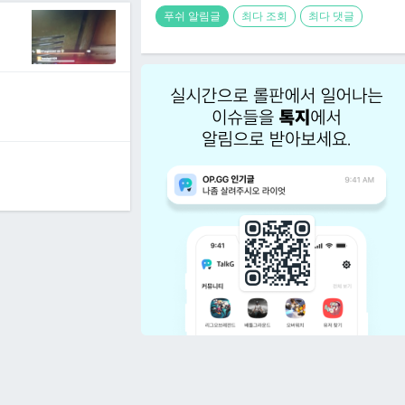
푸쉬 알림글
최다 조회
최다 댓글