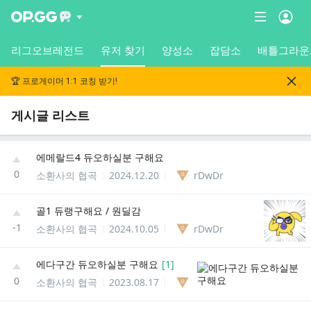
리그오브레전드
유저 찾기
양성소
잡담소
배틀그라운
🏆 프로게이머 1:1 코칭 받기!
게시글 리스트
에메랄드4 듀오하실분 구해요
0
소환사의 협곡
2024.12.20
rDwDr
골1 듀랭구해요 / 원딜감
-1
소환사의 협곡
2024.10.05
rDwDr
에다구간 듀오하실분 구해요
[
1
]
0
소환사의 협곡
2023.08.17
rDwDr