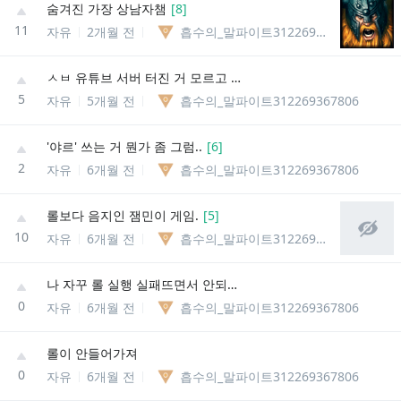
숨겨진 가장 상남자챔
[
8
]
11
자유
2개월 전
흡수의_말파이트312269367806
ㅅㅂ 유튜브 서버 터진 거 모르고 챗지피티가 하라는대로 했는데
5
자유
5개월 전
흡수의_말파이트312269367806
'야르' 쓰는 거 뭔가 좀 그럼..
[
6
]
2
자유
6개월 전
흡수의_말파이트312269367806
롤보다 음지인 잼민이 게임.
[
5
]
10
자유
6개월 전
흡수의_말파이트312269367806
나 자꾸 롤 실행 실패뜨면서 안되는데
0
자유
6개월 전
흡수의_말파이트312269367806
롤이 안들어가져
0
자유
6개월 전
흡수의_말파이트312269367806