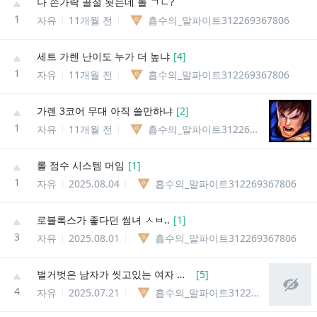
나 손가락 골절 됫는데 롤 ㄱㄴ?
1
자유
11개월 전
흡수의_말파이트312269367806
세트 가렌 난이도 누가 더 높냐
[
4
]
1
자유
11개월 전
흡수의_말파이트312269367806
가렌 3코어 무대 아직 쓸만하냐
[
2
]
1
자유
11개월 전
흡수의_말파이트312269367806
롤 점수 시스템 머임
[
1
]
1
자유
2025.08.04
흡수의_말파이트312269367806
로블록스가 좋다던 썸녀 ㅅㅂ..
[
1
]
3
자유
2025.08.01
흡수의_말파이트312269367806
벌거벗은 남자가 씻고있는 여자 염탐하는 사진..(후방주의)
[
5
]
4
자유
2025.07.21
흡수의_말파이트312269367806