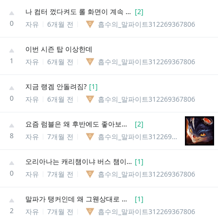
나 컴터 껐다켜도 롤 화면이 계속 검은색인데
[
2
]
0
자유
6개월 전
흡수의_말파이트312269367806
이번 시즌 탑 이상한데
1
자유
6개월 전
흡수의_말파이트312269367806
지금 랭겜 안돌려짐?
[
1
]
0
자유
6개월 전
흡수의_말파이트312269367806
요즘 럼블은 왜 후반에도 좋아보이냐
[
2
]
8
자유
7개월 전
흡수의_말파이트312269367806
오리아나는 캐리챔이냐 버스 챔이냐
[
1
]
0
자유
7개월 전
흡수의_말파이트312269367806
말파가 탱커인데 왜 그웬상대로 라인전 좋은거임?
[
1
]
2
자유
7개월 전
흡수의_말파이트312269367806