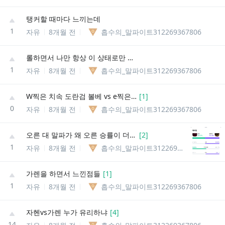
탱커할 때마다 느끼는데
1
자유
8개월 전
흡수의_말파이트312269367806
롤하면서 나만 항상 이 상태로만 유지됐음 좋겠다고 생각함?
1
자유
8개월 전
흡수의_말파이트312269367806
W찍은 치속 도란검 볼베 vs e찍은 정복자 도란검 세트
[
1
]
0
자유
8개월 전
흡수의_말파이트312269367806
오른 대 말파가 왜 오른 승률이 더 낮게 나오냐
[
2
]
1
자유
8개월 전
흡수의_말파이트312269367806
가렌을 하면서 느낀점들
[
1
]
1
자유
8개월 전
흡수의_말파이트312269367806
자헨vs가렌 누가 유리하냐
[
4
]
14