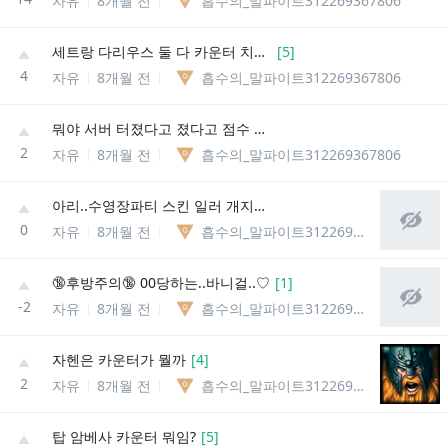
자유
8개월 전
흡수의_말파이트312269367806
세트랑 다리우스 둘 다 카운터 치는 챔프 없냐?
[
5
]
4
자유
8개월 전
흡수의_말파이트312269367806
뭐야 서버 터졌다고 졌다고 점수 안깎이는데
2
자유
8개월 전
흡수의_말파이트312269367806
아리..수영장파티 스킨 일러 개지리네..
0
자유
8개월 전
흡수의_말파이트312269367806
🔞후방주의🔞 00당하는..바니걸..♡
[
1
]
-2
자유
8개월 전
흡수의_말파이트312269367806
자헨은 카운터가 뭘까
[
4
]
2
자유
8개월 전
흡수의_말파이트312269367806
탑 암베사 카운터 뭐임?
[
5
]