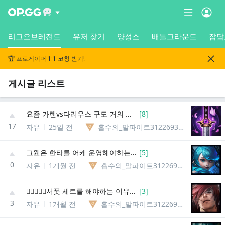
리그오브레전드
유저 찾기
양성소
배틀그라운드
잡담
🏆 프로게이머 1:1 코칭 받기!
게시글 리스트
요즘 가렌vs다리우스 구도 거의 반반인 듯
[
8
]
17
자유
25일 전
흡수의_말파이트312269367806
그웬은 한타를 어케 운영해야하는 거임.
[
5
]
0
자유
1개월 전
흡수의_말파이트312269367806
🏳️‍🌈💖😭🥵서폿 세트를 해야하는 이유🥵😭💖🏳️‍🌈
[
3
]
3
자유
1개월 전
흡수의_말파이트312269367806