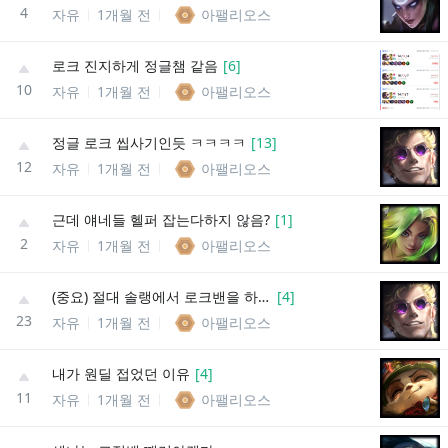
4
자유
1개월 전
아팰리오스
로크 진지하게 정글챔 같음
[
6
]
10
자유
1개월 전
아팰리오스
정글 로크 씹사기인듯 ㅋㅋㅋㅋ
[
13
]
12
자유
1개월 전
아팰리오스
근데 얘네들 헬퍼 잡는다하지 않음?
[
1
]
2
자유
1개월 전
아팰리오스
(중요) 절대 솔랭에서 로크밴을 하지마
[
4
]
23
자유
1개월 전
아팰리오스
내가 원딜 접었던 이유
[
4
]
11
자유
1개월 전
아팰리오스