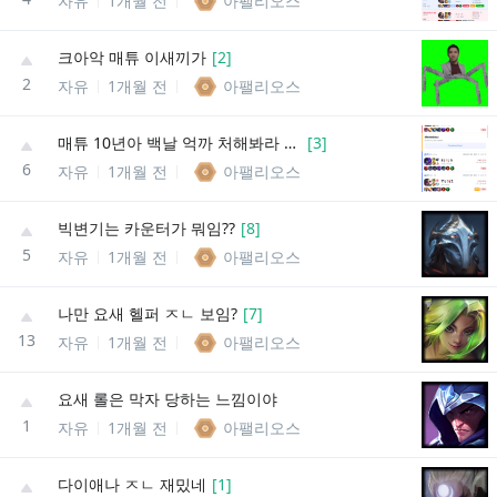
자유
1개월 전
아팰리오스
크아악 매튜 이새끼가
[
2
]
2
자유
1개월 전
아팰리오스
매튜 10년아 백날 억까 처해봐라 ㅋㅋㅋㅋㅋ
[
3
]
6
자유
1개월 전
아팰리오스
빅변기는 카운터가 뭐임??
[
8
]
5
자유
1개월 전
아팰리오스
나만 요새 헬퍼 ㅈㄴ 보임?
[
7
]
13
자유
1개월 전
아팰리오스
요새 롤은 막자 당하는 느낌이야
1
자유
1개월 전
아팰리오스
다이애나 ㅈㄴ 재밌네
[
1
]