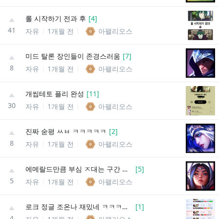
롤 시작하기 전과 후
[
4
]
41
자유
1개월 전
아팰리오스
미드 탈론 장인들이 존경스러움
[
7
]
8
자유
1개월 전
아팰리오스
개씹테토 플리 완성
[
11
]
30
자유
1개월 전
아팰리오스
진짜 숟평 ㅆㅂ ㅋㅋㅋㅋㅋ
[
2
]
8
자유
1개월 전
아팰리오스
에메랄드만큼 부심 ㅈ대는 구간 없는듯
[
5
]
5
자유
1개월 전
아팰리오스
로크 정글 조온나 재밌네 ㅋㅋㅋㅋㅋㅋ
[
1
]
4