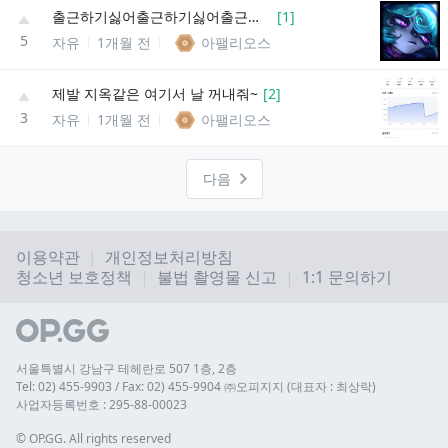
출근하기싫어출근하기싫어출근하기싫어
[
1
]
5
자유
1개월 전
아팰리오스
제발 지옥같은 여기서 날 꺼내줘~
[
2
]
3
자유
1개월 전
아팰리오스
다음
이용약관
개인정보처리방침
청소년 보호정책
불법 촬영물 신고
1:1 문의하기
서울특별시 강남구 테헤란로 507 1층, 2층
Tel: 02) 455-9903 / Fax: 02) 455-9904 ㈜오피지지 (대표자 : 최상락)
사업자등록번호 : 295-88-00023
© 
OP.GG. All rights reserved