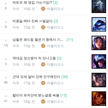
빅토르 왜 영겁 가는거임??
[
2
]
6
자유
10일 전
아팰리오스
비원딜 메타 진짜 ㅆ발같다
[
3
]
8
자유
15일 전
아팰리오스
님들은 패드립 들은거 중에서 기억에 남는거 있음?
[
11
]
18
자유
15일 전
아팰리오스
역대급 정신병자 처 만나고옴
[
2
]
5
자유
16일 전
아팰리오스
근데 요새 알바 진짜 안구해진다
[
30
]
46
자유
17일 전
아팰리오스
탈리야 유저인데 분노글좀 써봄
[
15
]
41
자유
18일 전
아팰리오스