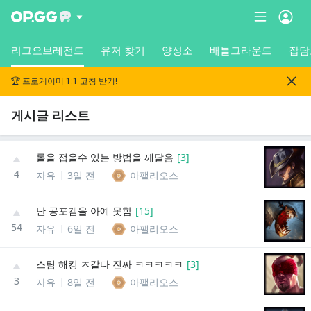
리그오브레전드
유저 찾기
양성소
배틀그라운드
잡담
🏆 프로게이머 1:1 코칭 받기!
게시글 리스트
롤을 접을수 있는 방법을 깨달음
[
3
]
4
자유
3일 전
아팰리오스
난 공포겜을 아예 못함
[
15
]
54
자유
6일 전
아팰리오스
스팀 해킹 ㅈ같다 진짜 ㅋㅋㅋㅋㅋ
[
3
]
3
자유
8일 전
아팰리오스