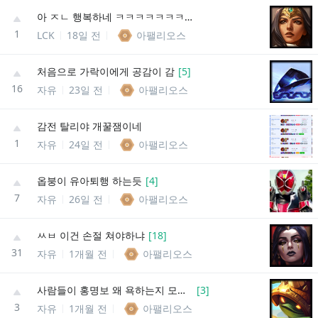
아 ㅈㄴ 행복하네 ㅋㅋㅋㅋㅋㅋㅋㅋㅋㅋㅋㅋㅋㅋ
1
LCK
18일 전
아팰리오스
처음으로 가락이에게 공감이 감
[
5
]
16
자유
23일 전
아팰리오스
감전 탈리야 개꿀잼이네
1
자유
24일 전
아팰리오스
옵붕이 유아퇴행 하는듯
[
4
]
7
자유
26일 전
아팰리오스
ㅆㅂ 이건 손절 쳐야하냐
[
18
]
31
자유
1개월 전
아팰리오스
사람들이 홍명보 왜 욕하는지 모르겠음
[
3
]
3
자유
1개월 전
아팰리오스