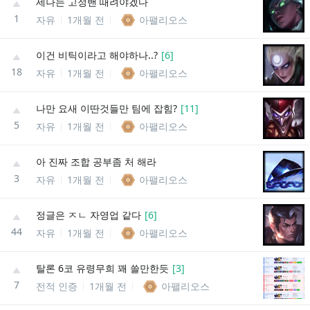
세나는 고정밴 때려야겠다
1
자유
1개월 전
아팰리오스
이건 비틱이라고 해야하나..?
[
6
]
18
자유
1개월 전
아팰리오스
나만 요새 이딴것들만 팀에 잡힘?
[
11
]
5
자유
1개월 전
아팰리오스
아 진짜 조합 공부좀 처 해라
3
자유
1개월 전
아팰리오스
정글은 ㅈㄴ 자영업 같다
[
6
]
44
자유
1개월 전
아팰리오스
탈론 6코 유령무희 꽤 쓸만한듯
[
3
]
7
전적 인증
1개월 전
아팰리오스