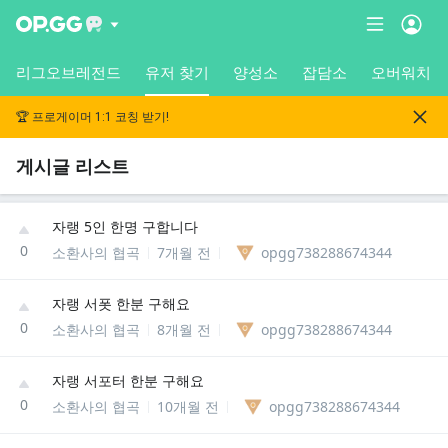
리그오브레전드
유저 찾기
양성소
잡담소
오버워치
🏆 프로게이머 1:1 코칭 받기!
게시글 리스트
자랭 5인 한명 구합니다
0
소환사의 협곡
7개월 전
opgg738288674344
자랭 서폿 한분 구해요
0
소환사의 협곡
8개월 전
opgg738288674344
자랭 서포터 한분 구해요
0
소환사의 협곡
10개월 전
opgg738288674344