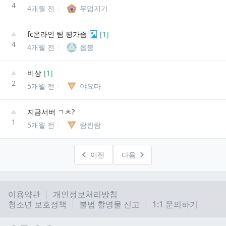
4
4개월 전
무덤지기
fc온라인 팀 평가좀
[
1
]
4
4개월 전
옵붕
비상
[
1
]
2
5개월 전
야요마
지금서버 ㄱㅊ?
1
5개월 전
람란람
이전
다음
이용약관
개인정보처리방침
청소년 보호정책
불법 촬영물 신고
1:1 문의하기