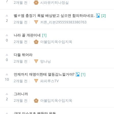
7
2개월 전
시라유키히나정실
벨ㄹ엠 충정기 폭발 배상받고 싶으면 합의하라네요.
[
2
]
2
2개월 전
커튼_리븐295559383380763
나라 꼴 개판이네
[
1
]
0
2개월 전
아불입지옥수입지옥
다들 뛰어라
0
2개월 전
망나닝
언제까지 재명이한테 열등감느낄거야?
[
1
]
10
2개월 전
파피루스TV
그러니까
2
2개월 전
아불입지옥수입지옥
근데 이스포츠 팬들만 유독