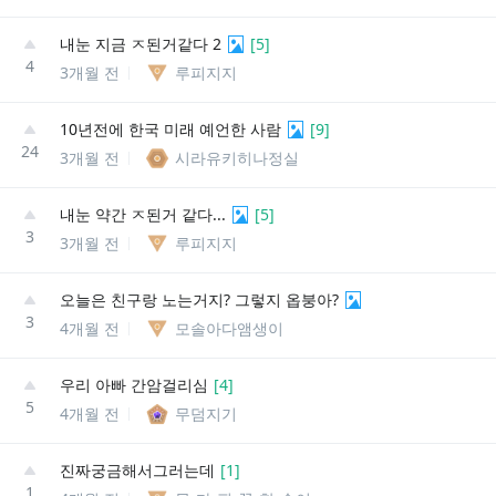
내눈 지금 ㅈ된거같다 2
[
5
]
4
3개월 전
루피지지
10년전에 한국 미래 예언한 사람
[
9
]
24
3개월 전
시라유키히나정실
내눈 약간 ㅈ된거 같다...
[
5
]
3
3개월 전
루피지지
오늘은 친구랑 노는거지? 그렇지 옵붕아?
3
4개월 전
모솔아다앰생이
우리 아빠 간암걸리심
[
4
]
5
4개월 전
무덤지기
진짜궁금해서그러는데
[
1
]
1