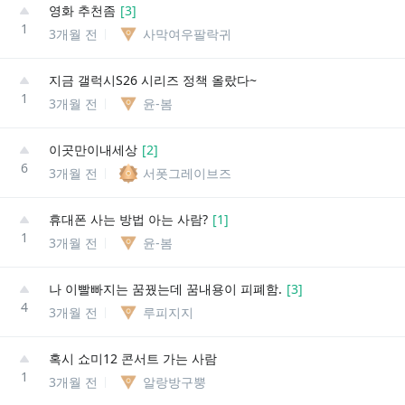
영화 추천좀
[
3
]
1
3개월 전
사막여우팔락귀
지금 갤럭시S26 시리즈 정책 올랐다~
1
3개월 전
윤-봄
이곳만이내세상
[
2
]
6
3개월 전
서폿그레이브즈
휴대폰 사는 방법 아는 사람?
[
1
]
1
3개월 전
윤-봄
나 이빨빠지는 꿈꿨는데 꿈내용이 피폐함.
[
3
]
4
3개월 전
루피지지
혹시 쇼미12 콘서트 가는 사람
1
3개월 전
알랑방구뿡