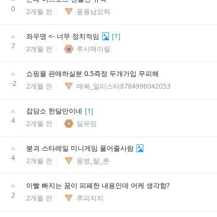
0
2개월 전
퐁퐁남요릭
좌우명 <- 너무 정치적임
[
1
]
7
2개월 전
루시메이릴
쇼핑몰 판매하실분 0.5즉정 두개가입 무피해
-2
2개월 전
매복_알리스타8784996042053
잡담소 한달만이네
[
1
]
4
2개월 전
딜유밍
붕괴 스타레일 미니게임 풀어줄사람
4
2개월 전
용병_탈_론
이빨 빠지는 꿈이 피폐한 내용인데 어케 생각함?
2
2개월 전
루피지지