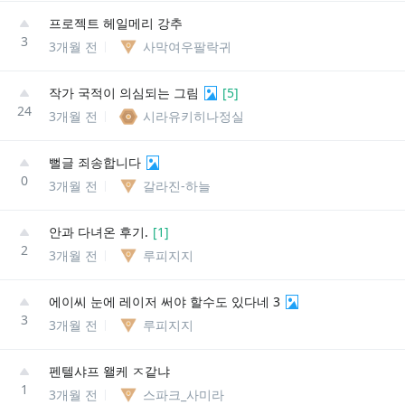
프로젝트 헤일메리 강추
3
3개월 전
사막여우팔락귀
작가 국적이 의심되는 그림
[
5
]
24
3개월 전
시라유키히나정실
뻘글 죄송합니다
0
3개월 전
갈라진-하늘
안과 다녀온 후기.
[
1
]
2
3개월 전
루피지지
에이씨 눈에 레이저 써야 할수도 있다네 3
3
3개월 전
루피지지
펜텔샤프 왤케 ㅈ같냐
1
3개월 전
스파크_사미라