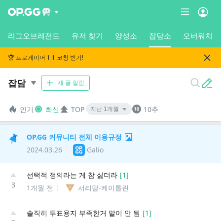
리그오브레전드
유저 찾기
양성소
잡담소
오버워치
🏆 프로게이머 1:1 코칭 받기!
잡담
새 글 알림
인기
최신
TOP
10추
OP.GG 커뮤니티 전체 이용규정
2024.03.26
Galio
선택적 정의라는 게 참 싫더라
[
1
]
3
1개월 전
서리달-케이틀린
솔직히 투표용지 부족한거 말이 안 됨
[
1
]