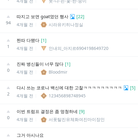
4개월 전
못-다-핀-꽃-한-송이
따지고 보면 goat였던 행사
[
22
]
94
4개월 전
시라유키히나정실
찐따 다됐다
[
1
]
1
4개월 전
인내의_아지르6904198649720
진짜 병신들이 너무 많다
[
1
]
0
4개월 전
Bloodmir
다시 쓰는 코로나 백신에 대한 고찰ㅋㅋㅋㅋㅋㅋㅋㅋㅋ
[
5
]
2
4개월 전
123456898748945
이번 트럼프 결정은 좀 멍청하네
[
9
]
0
4개월 전
서폿탈진유체화여진마이장인
그거 아시나요